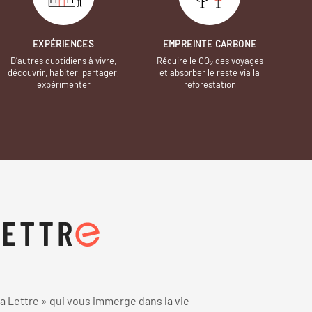
EXPÉRIENCES
EMPREINTE CARBONE
D’autres quotidiens à vivre,
Réduire le CO
des voyages
2
découvrir, habiter, partager,
et absorber le reste via la
expérimenter
reforestation
 Lettre » qui vous immerge dans la vie