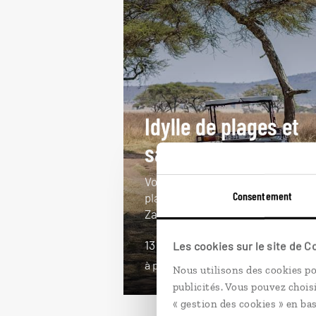
Idylle de plages et
savanes
Voyage de noces entre safaris et
Consentement
plages : lac Manyara, Serengeti,
Zanzibar...
13 jours / 10 nuits
Les cookies sur le site de 
à partir de 5600€
Nous utilisons des cookies po
publicités. Vous pouvez chois
« gestion des cookies » en bas