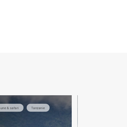
une & safari
Tanzanie
Faune & safari
Voyager en décalé