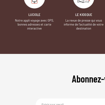
LUCIOLE
LE KIOSQUE
Notre appli voyage avec GPS,
La revue de presse qui vous
bonnes adresses et carte
informe de l’actualité de votre
interactive
destination
Abonnez-