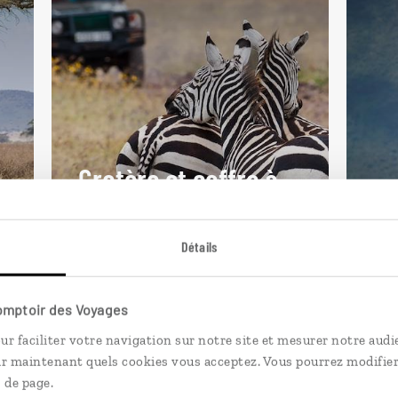
Cratère et coffre à
épices
De
Détails
Circuit entre safaris et plages, du
Safa
lac Manyara à Zanzibar.
tan
10 jours / 7 nuits
10 
Comptoir des Voyages
à partir de 3450€
à pa
ur faciliter votre navigation sur notre site et mesurer notre audi
ir maintenant quels cookies vous acceptez. Vous pourrez modifier
 de page.