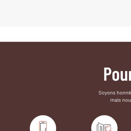
Pou
Soyons honnêt
mais nou