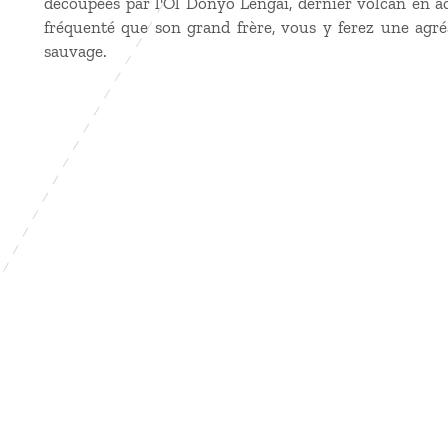
découpées par l'Ol Donyo Lengaï, dernier volcan en a
fréquenté que son grand frère, vous y ferez une agr
sauvage.