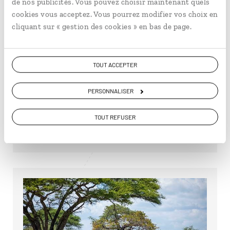
de nos publicités. Vous pouvez choisir maintenant quels
cookies vous acceptez. Vous pourrez modifier vos choix en
cliquant sur « gestion des cookies » en bas de page.
Descendez dans la caldeira
Le superbe cratère du Ngorongoro a un petit
TOUT ACCEPTER
frère, l’Empakaai. Avec 6 kilomètres de
circonférence et 300 mètres de profondeur, sa
PERSONNALISER
caldeira…
TOUT REFUSER
Découvrir Descendez dans la caldeira