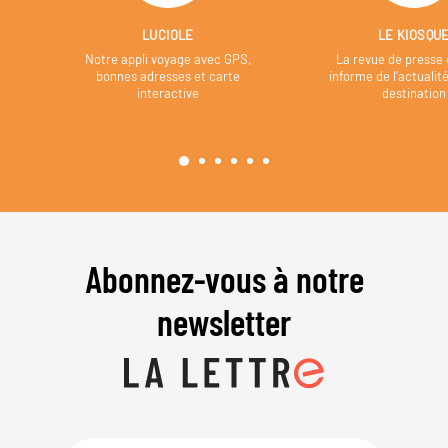
LUCIOLE
LE KIOSQU
Notre appli voyage avec GPS,
La revue de presse 
bonnes adresses et carte
informe de l’actualit
interactive
destination
Abonnez-vous à notre
newsletter