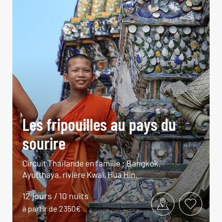
Les fripouilles au pays du
sourire
Circuit Thaïlande en famille : Bangkok,
Ayutthaya, rivière Kwai, Hua Hin.
12 jours / 10 nuits
à partir de 2350€