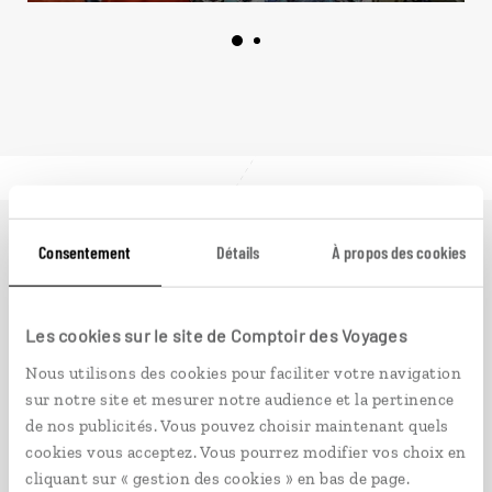
Consentement
Détails
À propos des cookies
Ailleurs
est le magazine web de Comptoir des Voyages.
Conçu pour ceux qui préparent leur voyage et ceux que
passionnent les découvertes et rencontres du bout du
Les cookies sur le site de Comptoir des Voyages
monde, il fait naître une irrésistible envie d’aller voir
ailleurs.
Nous utilisons des cookies pour faciliter votre navigation
sur notre site et mesurer notre audience et la pertinence
de nos publicités. Vous pouvez choisir maintenant quels
PLONGER DANS NOTRE MAGAZINE
cookies vous acceptez. Vous pourrez modifier vos choix en
cliquant sur « gestion des cookies » en bas de page.