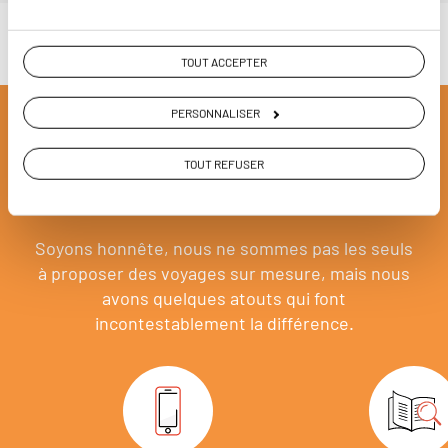
TOUT ACCEPTER
PERSONNALISER
Pourquoi voyager avec
TOUT REFUSER
nous
Soyons honnête, nous ne sommes pas les seuls
à proposer des voyages sur mesure,
mais nous
avons quelques atouts qui font
incontestablement la différence.