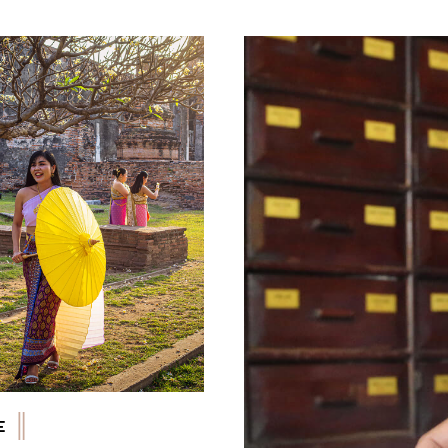
Guiziou/hemis
© Robert Harding/hemis
E