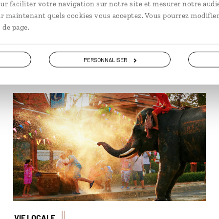
ur faciliter votre navigation sur notre site et mesurer notre audi
La médecine traditionnelle e
ir maintenant quels cookies vous acceptez. Vous pourrez modifier
Jérôme vous emmène dans ses
 de page.
dénicher un remède pour un 
En lire plus
de cœur.
PERSONNALISER
Même les éléphants participent à Songkran, le
nouvel an bouddhique !
duron12345/stock.adobe.com
VIE LOCALE