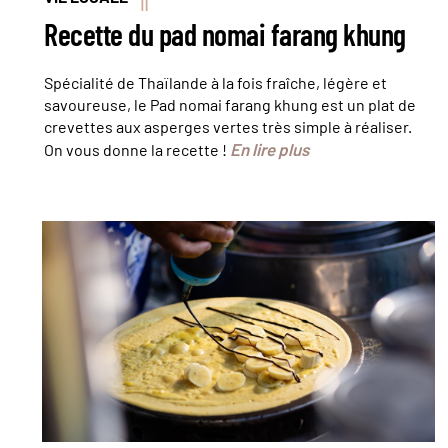
Recette du pad nomai farang khung
Spécialité de Thaïlande à la fois fraîche, légère et
savoureuse, le Pad nomai farang khung est un plat de
crevettes aux asperges vertes très simple à réaliser.
En lire plus
On vous donne la recette !
Street food à Bangkok ©
spritnyuk/stock.adobe.com