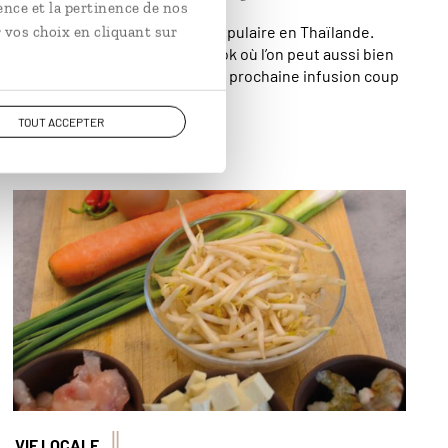
ence et la pertinence de nos
st une science millénaire très populaire en Thaïlande.
 vos choix en cliquant sur
 adresses préférées à Bangkok où l’on peut aussi bien
genou capricieux que trouver sa prochaine infusion coup
TOUT ACCEPTER
VIE LOCALE