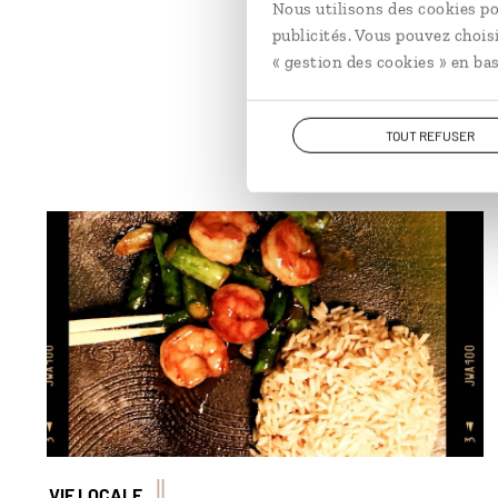
Nous utilisons des cookies po
publicités. Vous pouvez chois
« gestion des cookies » en bas
TOUT REFUSER
Le Pad nomai farang khung ou « crevettes
sautées aux asperges vertes » © Jérôme
Cartegini
VIE LOCALE