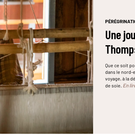
PÉRÉGRINAT
Une jo
Thomp
Que ce soit p
dans le nord-
voyage, à la 
En lir
de soie.