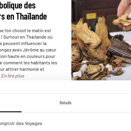
bolique des
rs en Thaïlande
e l’on choisit le matin est
 ! Surtout en Thaïlande où
s peuvent influencer la
longez avec Jérôme au cœur
tion haute en couleurs pour
 comment les habitants les
our attirer harmonie et
En lire plus
.
Détails
CARNET D'ADRESSES
Où tester la mé
Comptoir des Voyages