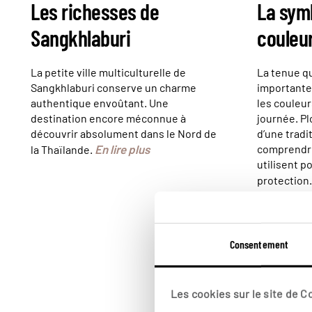
Les richesses de
La sym
Sangkhlaburi
couleu
La petite ville multiculturelle de
La tenue qu
Sangkhlaburi conserve un charme
importante
authentique envoûtant. Une
les couleur
destination encore méconnue à
journée. P
découvrir absolument dans le Nord de
d’une tradi
En lire plus
comprendre
la Thaïlande.
utilisent p
protection
Consentement
Les cookies sur le site de 