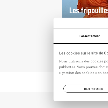
Les fripouill
Circuit Thaïlande en f
Kwai, Hua Hin.
12 jours / 10 nuits
Consentement
à partir de 2350€
Les cookies sur le site de 
Nous utilisons des cookies po
publicités. Vous pouvez chois
« gestion des cookies » en bas
TOUT REFUSER