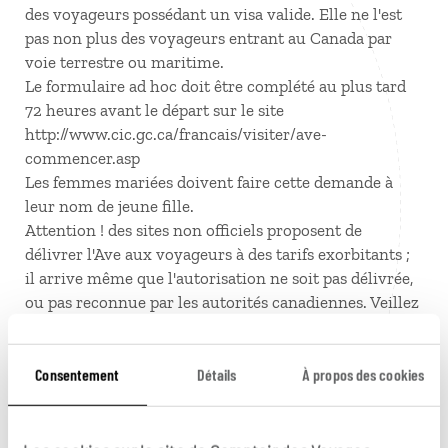
des voyageurs possédant un visa valide. Elle ne l'est
pas non plus des voyageurs entrant au Canada par
voie terrestre ou maritime.
Le formulaire ad hoc doit être complété au plus tard
72 heures avant le départ sur le site
http://www.cic.gc.ca/francais/visiter/ave-
commencer.asp
Les femmes mariées doivent faire cette demande à
leur nom de jeune fille.
Attention ! des sites non officiels proposent de
délivrer l'Ave aux voyageurs à des tarifs exorbitants ;
il arrive même que l'autorisation ne soit pas délivrée,
ou pas reconnue par les autorités canadiennes. Veillez
bien à faire la demande à l'adresse mentionnée ci-
dessus.
Consentement
Détails
À propos des cookies
APPAREILS ELECTRONIQUES. De nouvelles mesures
de sécurité sont entrées en vigueur dans les aéroports