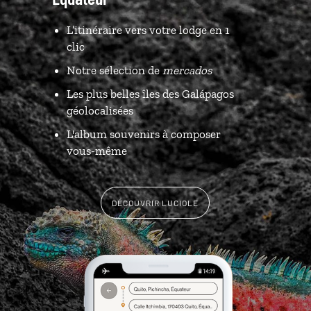
L’itinéraire vers votre lodge en 1
clic
Notre sélection de
mercados
Les plus belles îles des Galápagos
géolocalisées
L'album souvenirs à composer
vous-même
DÉCOUVRIR LUCIOLE