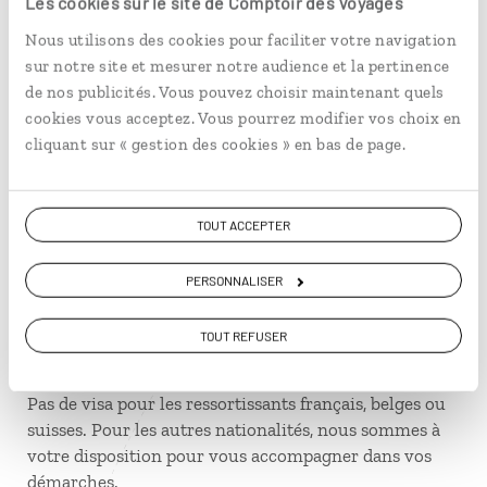
Les cookies sur le site de Comptoir des Voyages
: les appareils électroniques (smartphones, tablettes,
Nous utilisons des cookies pour faciliter votre navigation
portables…) doivent être chargés et en état de
sur notre site et mesurer notre audience et la pertinence
fonctionnement pour tous les vols allant ou passant
de nos publicités. Vous pouvez choisir maintenant quels
par les Etats-Unis et Londres. Les agents de contrôle
cookies vous acceptez. Vous pourrez modifier vos choix en
doivent pouvoir les allumer. Par précaution, ayez
cliquant sur « gestion des cookies » en bas de page.
votre chargeur à portée de main. Si votre appareil est
déchargé ou défectueux, il sera confisqué. Cette
mesure étant susceptible d’être étendue à d’autres
TOUT ACCEPTER
aéroports, nous vous conseillons de charger vos
appareils électroniques avant le vol quelle que soit
PERSONNALISER
votre destination.
Visa
TOUT REFUSER
Pas de visa pour les ressortissants français, belges ou
suisses. Pour les autres nationalités, nous sommes à
votre disposition pour vous accompagner dans vos
démarches.