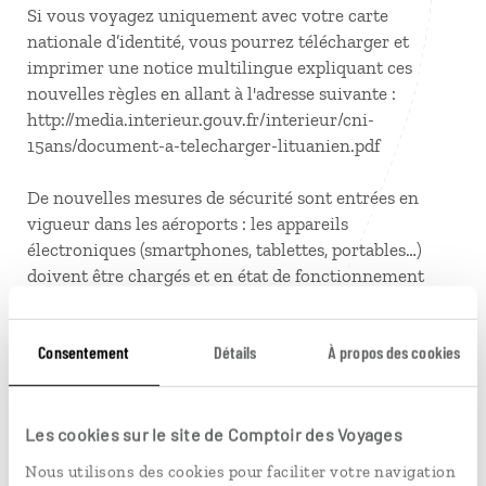
Si vous voyagez uniquement avec votre carte
nationale d’identité, vous pourrez télécharger et
imprimer une notice multilingue expliquant ces
nouvelles règles en allant à l'adresse suivante :
http://media.interieur.gouv.fr/interieur/cni-
15ans/document-a-telecharger-lituanien.pdf
De nouvelles mesures de sécurité sont entrées en
vigueur dans les aéroports : les appareils
électroniques (smartphones, tablettes, portables…)
doivent être chargés et en état de fonctionnement
pour tous les vols allant ou passant par les Etats-Unis
et Londres. Les agents de contrôle doivent pouvoir les
Consentement
Détails
À propos des cookies
allumer. Par précaution, ayez votre chargeur à portée
de main. Si votre appareil est déchargé ou défectueux,
il sera confisqué. Cette mesure étant susceptible d’être
étendue à d’autres aéroports, nous vous conseillons de
Les cookies sur le site de Comptoir des Voyages
charger vos appareils électroniques avant le vol quelle
Nous utilisons des cookies pour faciliter votre navigation
que soit votre destination.