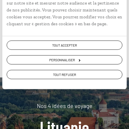
sur notre site et mesurer notre audience et la pertinence
de nos publicités. Vous pouvez choisir maintenant quels
Visa
cookies vous acceptez. Vous pourrez modifier vos choix en
cliquant sur « gestion des cookies » en bas de page.
Pas de visa pour les ressortissants français, belges ou
suisses. Pour les autres ressortissants, nous sommes à
votre disposition pour vous accompagner dans vos
TOUT ACCEPTER
démarches.
PERSONNALISER
Pour aller plus loin
TOUT REFUSER
Nos 4 idées de voyage
Lituanie