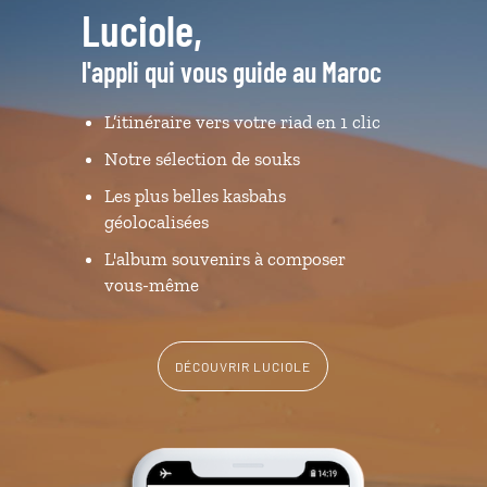
Luciole,
l'appli qui vous guide au Maroc
L’itinéraire vers votre riad en 1 clic
Notre sélection de souks
Les plus belles kasbahs
géolocalisées
L'album souvenirs à composer
vous-même
DÉCOUVRIR LUCIOLE