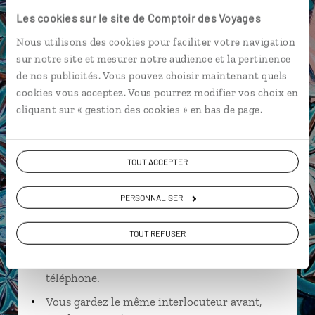
Les cookies sur le site de Comptoir des Voyages
Kasbah Ameridhil - Skoura
Nous utilisons des cookies pour faciliter votre navigation
sur notre site et mesurer notre audience et la pertinence
de nos publicités. Vous pouvez choisir maintenant quels
cookies vous acceptez. Vous pourrez modifier vos choix en
Chaima,
cliquant sur « gestion des cookies » en bas de page.
spécialiste Maroc
Suivez vos envies et demandez conseils à nos
TOUT ACCEPTER
spécialistes
PERSONNALISER
Ils sauront organiser votre itinéraire au plus
près de vos envies et de la réalité du pays.
TOUT REFUSER
Échangez en face à face ou depuis nos studios
connectés en agence, mais aussi par email ou
téléphone.
Vous gardez le même interlocuteur avant,