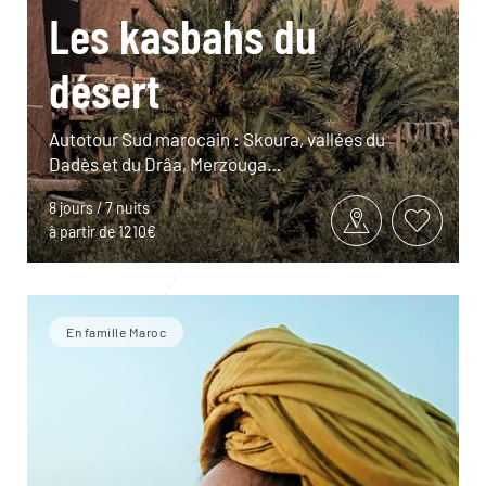
Les kasbahs du
désert
Autotour Sud marocain : Skoura, vallées du
Dadès et du Drâa, Merzouga…
8 jours / 7 nuits
à partir de 1210€
En famille Maroc