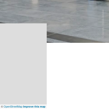
x
©
OpenStreetMap
Improve this map