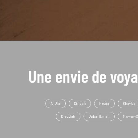
Une envie de voya
Al Ula
Diriyah
Hegra
Khaybar
Djeddah
Jabal Ikmah
Moyen-O