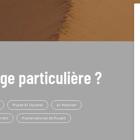
ge particulière ?
Musée Al Tayebat
Al-Madinah
rient
Musée national de Riyadh