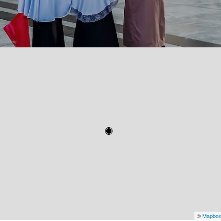
©
Mapbo