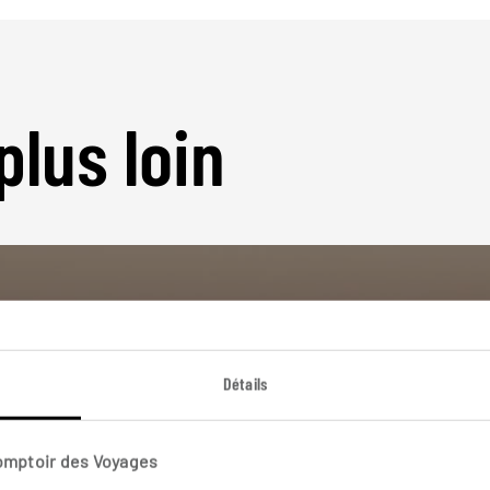
plus loin
Détails
Nos 3 idées de voyage
Arabie Saoudit
Comptoir des Voyages