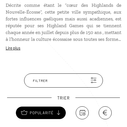
Décrite comme étant le “cœur des Highlands de
Nouvelle-Écosse“, cette petite ville sympathique, aux
fortes influences gaéliques mais aussi acadiennes, est
réputée pour ses Highland Games qui se tiennent
chaque année en juillet depuis plus de 150 ans , mettant
à l’honneur la culture écossaise sous toutes ses formes.
Côté nature, Antigonish est bordée de magnifiques
Lire plus
plages de sable et d’immenses dunes situées dans le
Pomquet Beach Provincial Park, à l’Est du village. Pour
les sportifs, les Keppoch Highlands offrent un fabuleux
terrain de jeux pour pratiquer le mountain bike et
l’escalade.
FILTRER
TRIER
POPULARITÉ