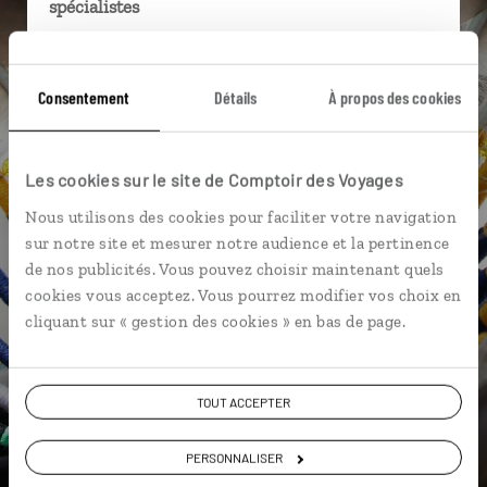
spécialistes
Ils sauront organiser votre itinéraire au plus
près de vos envies et de la réalité du pays.
Consentement
Détails
À propos des cookies
Échangez en face à face ou depuis nos studios
connectés en agence, mais aussi par email ou
téléphone.
Les cookies sur le site de Comptoir des Voyages
Vous gardez le même interlocuteur avant,
Nous utilisons des cookies pour faciliter votre navigation
pendant et après votre voyage.
sur notre site et mesurer notre audience et la pertinence
de nos publicités. Vous pouvez choisir maintenant quels
cookies vous acceptez. Vous pourrez modifier vos choix en
cliquant sur « gestion des cookies » en bas de page.
DEMANDER UN DEVIS
ou
TOUT ACCEPTER
Construisez votre voyage avec un spécialiste Canada
01 85 08 22 90
PERSONNALISER