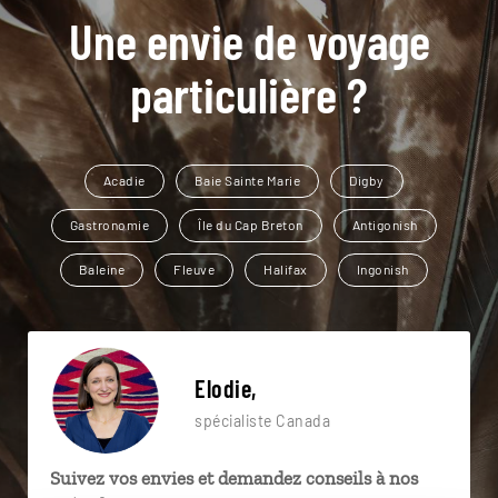
Une envie de voyage
particulière ?
Acadie
Baie Sainte Marie
Digby
Gastronomie
Île du Cap Breton
Antigonish
Baleine
Fleuve
Halifax
Ingonish
Elodie,
spécialiste Canada
Suivez vos envies et demandez conseils à nos