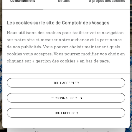
Consentement
Détails
À propos des cookies
Azulejos
Porto
Quartier Foz de Douro
Batalha
Fado
Miradouros
Albufeira
Les cookies sur le site de Comptoir des Voyages
Nous utilisons des cookies pour faciliter votre navigation
Algarve
Cabo de Sao Vicente
Pasteis de Nata
sur notre site et mesurer notre audience et la pertinence
de nos publicités. Vous pouvez choisir maintenant quels
cookies vous acceptez. Vous pourrez modifier vos choix en
cliquant sur « gestion des cookies » en bas de page.
Ambre,
spécialiste Portugal
TOUT ACCEPTER
Suivez vos envies et demandez conseils à nos
spécialistes
PERSONNALISER
Ils sauront organiser votre itinéraire au plus
TOUT REFUSER
près de vos envies et de la réalité du pays.
Échangez en face à face ou depuis nos studios