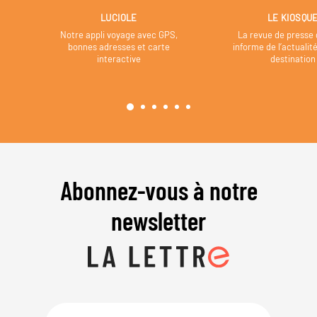
LUCIOLE
LE KIOSQU
Notre appli voyage avec GPS,
La revue de presse 
bonnes adresses et carte
informe de l’actualit
interactive
destination
Abonnez-vous à notre
newsletter