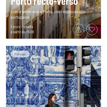
Porto recto-verso
Grand week-end à Porto, une fabuleuse ville
portugaise.
5 jours / 4 nuits
à partir de 1150€
Portugal