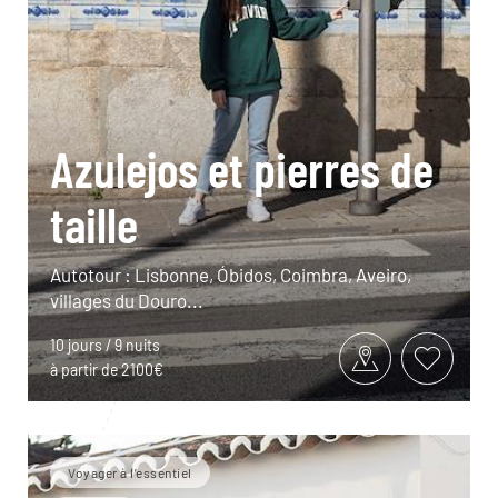
Azulejos et pierres de
taille
Autotour : Lisbonne, Óbidos, Coimbra, Aveiro,
villages du Douro...
10 jours / 9 nuits
à partir de 2100€
Voyager à l’essentiel