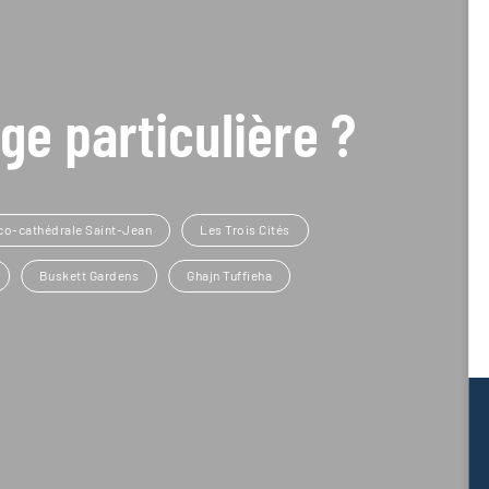
ge particulière ?
co-cathédrale Saint-Jean
Les Trois Cités
Buskett Gardens
Ghajn Tuffieha