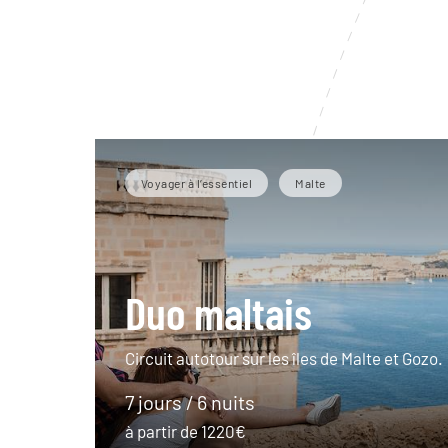
Voyager à l’essentiel
Malte
Duo maltais
Circuit autotour sur les îles de Malte et Gozo.
7 jours / 6 nuits
à partir de 1220€