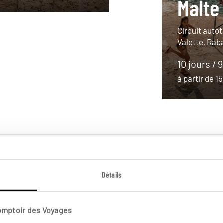
Malte
Circuit autot
Valette, Rab
10 jours / 
à partir de 
Détails
Comptoir des Voyages