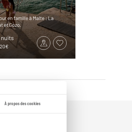
our en famille à Malte : La
at et Gozo.
9 nuits
1520€
À propos des cookies