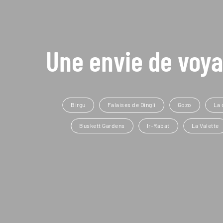
Une envie de voya
Birgu
Falaises de Dingli
Gozo
La 
Buskett Gardens
Ir-Rabat
La Valette