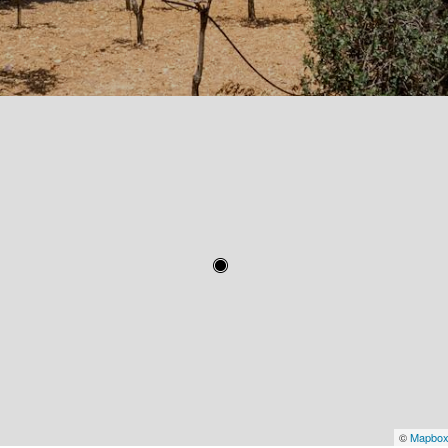
©
Mapbo