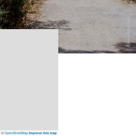
x
©
OpenStreetMap
Improve this map