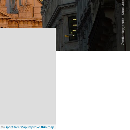
x
©
OpenStreetMap
Improve this map