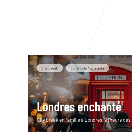
City break
En famille Angleterre
Londres enchanté
City break en famille à Londres, à l’heure de