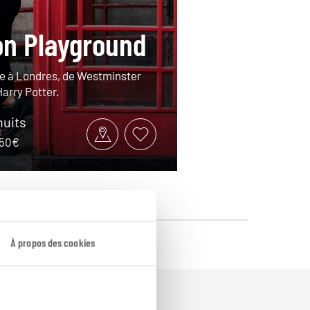
n Playground
le à Londres, de Westminster
Harry Potter.
nuits
750€
À propos des cookies