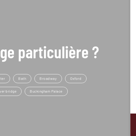
ge particulière ?
ter
Bath
Broadway
Oxford
er bridge
Buckingham Palace