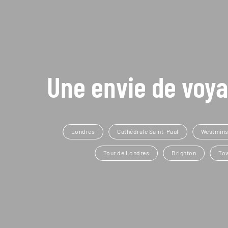
Une envie de voya
Londres
Cathédrale Saint-Paul
Westmins
Tour de Londres
Brighton
Tow