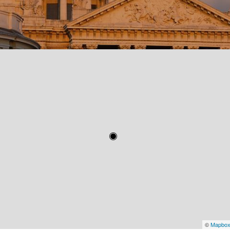
©
Mapbo