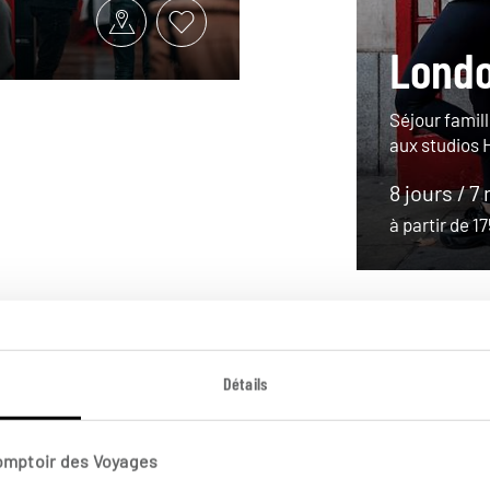
Londo
Séjour famil
aux studios 
8 jours / 7 
à partir de 1
Détails
Comptoir des Voyages