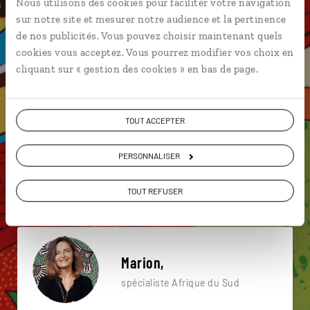
Nous utilisons des cookies pour faciliter votre navigation
particulière ?
sur notre site et mesurer notre audience et la pertinence
de nos publicités. Vous pouvez choisir maintenant quels
cookies vous acceptez. Vous pourrez modifier vos choix en
cliquant sur « gestion des cookies » en bas de page.
Baleine
Blyde River Canyon
Camps Bay
Boulders Beach
Chapman's Peak Drive
TOUT ACCEPTER
iSimangaliso Wetland Park
4x4
PERSONNALISER
Cap de Bonne Espérance
Chutes d’eau d'Augrabies
Big Five
TOUT REFUSER
Marion,
spécialiste Afrique du Sud