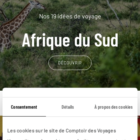
Nos 19 idées de voyage
Afrique du Sud
DÉCOUVRIR
Consentement
Détails
À propos des cookies
Une envie de voyage
Les cookies sur le site de Comptoir des Voyages