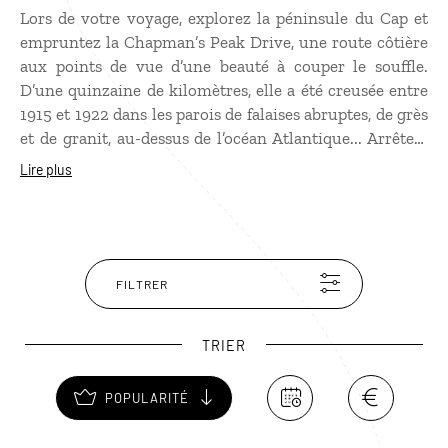
Lors de votre voyage, explorez la péninsule du Cap et
empruntez la Chapman’s Peak Drive, une route côtière
aux points de vue d’une beauté à couper le souffle.
D’une quinzaine de kilomètres, elle a été creusée entre
1915 et 1922 dans les parois de falaises abruptes, de grès
et de granit, au-dessus de l’océan Atlantique... Arrêtez-
vous sur les emplacements ombragés et contemplez le
Lire plus
paysage. Admirez les splendides perspectives sur
Chapman’s Bay, le pic de la Sentinelle et Hout Bay. Au
pied du Chapman’s Peak, haut de 592 mètres, mettez
pied à terre et faites quelques pas pour observer le
panorama particulièrement somptueux au coucher de
FILTRER
soleil.
TRIER
POPULARITÉ