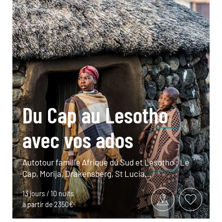
Du Cap au Lesotho
avec vos ados
Autotour famille Afrique du Sud et Lesotho : Le
Cap, Morija, Drakensberg, St Lucia…
13 jours / 10 nuits
à partir de 2350€