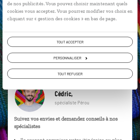
de nos publicités. Vous pouvez choisir maintenant quels
particulière ?
cookies vous acceptez. Vous pourrez modifier vos choix en
cliquant sur « gestion des cookies » en bas de page.
Aguas Calientes
Andahuaylas
Arequipa
TOUT ACCEPTER
Altiplano
Barranco
Cuzco
Andes
PERSONNALISER
Canyon de Colca
Chinchero
Altiplano
TOUT REFUSER
Cédric,
spécialiste Pérou
Suivez vos envies et demandez conseils à nos
spécialistes
Ils sauront organiser votre itinéraire au plus