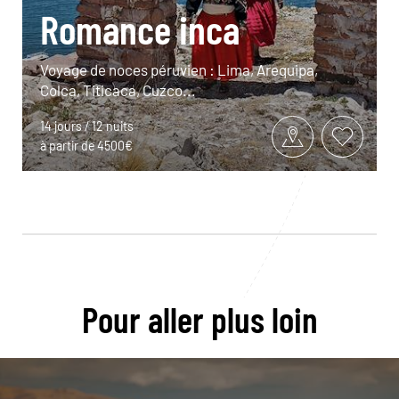
Romance inca
Voyage de noces péruvien : Lima, Arequipa,
Colca, Titicaca, Cuzco...
14 jours / 12 nuits
à partir de 4500€
Pour aller plus loin