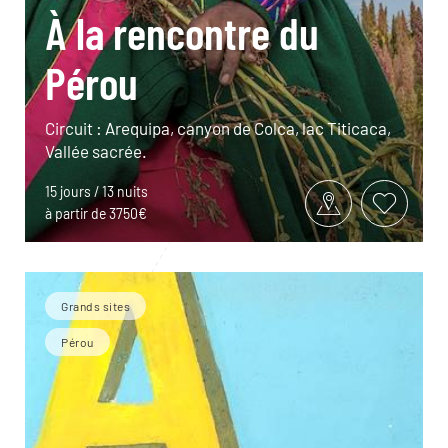
À la rencontre du
Pérou
Circuit : Arequipa, canyon de Colca, lac Titicaca,
Vallée sacrée.
15 jours / 13 nuits
à partir de 3750€
Grands sites
Pérou