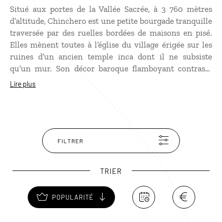
Situé aux portes de la Vallée Sacrée, à 3 760 mètres
d’altitude, Chinchero est une petite bourgade tranquille
traversée par des ruelles bordées de maisons en pisé.
Elles mènent toutes à l’église du village érigée sur les
ruines d’un ancien temple inca dont il ne subsiste
qu’un mur. Son décor baroque flamboyant contraste
avec la simplicité des murs blanchis à la chaux de la
Lire plus
façade. Tous les dimanches, Chinchero accueille un
marché réputé pour être l’un des plus animés et des
plus colorés de la région.
FILTRER
TRIER
POPULARITÉ