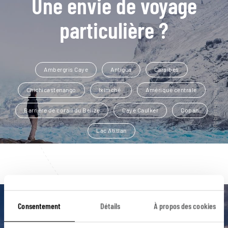
Une envie de voyage
particulière ?
Ambergris Caye
Antigua
Caraïbes
Chichicastenango
Iximché
Amérique centrale
Barrière de corail du Belize
Caye Caulker
Copán
Lac Atitlan
Consentement
Détails
À propos des cookies
Luciole,