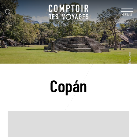
MENU
Copán