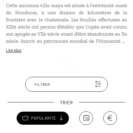
Cette ancienne ville maya est située à l'extrémité ouest
du Honduras, à une dizaine de kilomètres de la
frontière avec le Guatemala. Les fouilles effectuées au
XIXe siècle ont permis d’établir que Copán avait connu
son apogée au VIIe siècle avant d’être abandonnée au Xe
siècle. Inscrit au patrimoine mondial de l'Humanité de
l'UNESCO, le site archéologique de Copán rivalise avec
Lire plus
ceux Chichén Itzá et Tika. Situé en pleine jungle, à 600
mètres d’altitude, il possède près de 3500 édifices dans
un rayon de 25 km. Parmi les plus intéressants, la
Grande Place et ses stèles sculptées, l’Acropole, l’Autel
Q et ses statues, ainsi que le gigantesque terrain de jeu
FILTRER
de balles.
TRIER
POPULARITÉ