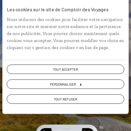
notre application mobile
Les cookies sur le site de Comptoir des Voyages
exclusive
Nous utilisons des cookies pour faciliter votre navigation
sur notre site et mesurer notre audience et la pertinence
Un assistant de voyage qui vous
de nos publicités. Vous pouvez choisir maintenant quels
accompagne au jour le jour
cookies vous acceptez. Vous pourrez modifier vos choix en
Nos bonnes adresses géolocalisées
cliquant sur « gestion des cookies » en bas de page.
sur des cartes interactives
Un GPS piéton et voiture
TOUT ACCEPTER
Une utilisation gratuite, hors
connexion Internet
PERSONNALISER
TOUT REFUSER
DÉCOUVRIR LUCIOLE