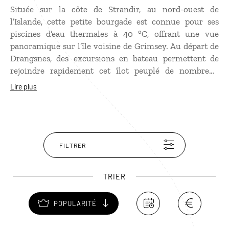
Située sur la côte de Strandir, au nord-ouest de
l’Islande, cette petite bourgade est connue pour ses
piscines d’eau thermales à 40 °C, offrant une vue
panoramique sur l’île voisine de Grimsey. Au départ de
Drangsnes, des excursions en bateau permettent de
rejoindre rapidement cet îlot peuplé de nombreux
oiseaux, près de 75 000, dont des macareux, des
Lire plus
guillemots noirs, des fulmars et autres sternes
arctiques. Si vous passez par Drangsnes, ne manquez
pas le rocher Kerling, avec son drôle de profil, qui
ressemble à celui d’une ogresse. Les Islandais
considèrent qu’il s’agit d’une femelle troll pétrifiée par
FILTRER
les rayons du soleil !
TRIER
POPULARITÉ