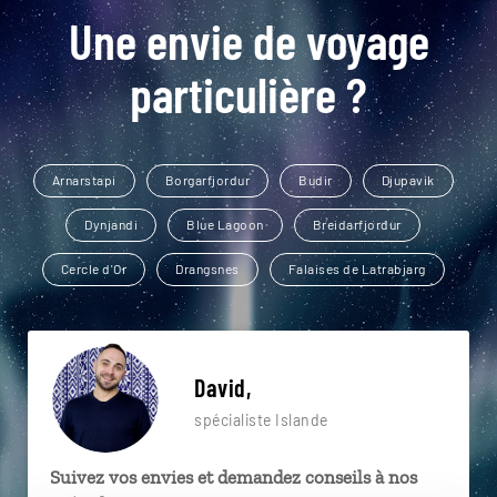
Une envie de voyage
particulière ?
Arnarstapi
Borgarfjordur
Budir
Djupavik
Dynjandi
Blue Lagoon
Breidarfjordur
Cercle d'Or
Drangsnes
Falaises de Latrabjarg
David,
spécialiste Islande
Suivez vos envies et demandez conseils à nos