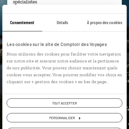
spécialistes
Ils sauront organiser votre itinéraire au plus
près de vos envies et de la réalité du pays.
Consentement
Détails
À propos des cookies
Échangez en face à face ou depuis nos studios
connectés en agence, mais aussi par email ou
Les cookies sur le site de Comptoir des Voyages
téléphone.
Nous utilisons des cookies pour faciliter votre navigation
Vous gardez le même interlocuteur avant,
sur notre site et mesurer notre audience et la pertinence
pendant et après votre voyage.
de nos publicités. Vous pouvez choisir maintenant quels
cookies vous acceptez. Vous pourrez modifier vos choix en
cliquant sur « gestion des cookies » en bas de page.
DEMANDER UN DEVIS
TOUT ACCEPTER
ou
Construisez votre voyage avec un spécialiste Islande
PERSONNALISER
01 85 08 22 96