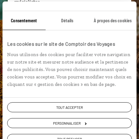
spécialistes
Ils sauront organiser votre itinéraire au plus
Consentement
Détails
À propos des cookies
près de vos envies et de la réalité du pays.
Échangez en face à face ou depuis nos studios
connectés en agence, mais aussi par email ou
Les cookies sur le site de Comptoir des Voyages
téléphone.
Nous utilisons des cookies pour faciliter votre navigation
Vous gardez le même interlocuteur avant,
sur notre site et mesurer notre audience et la pertinence
pendant et après votre voyage.
de nos publicités. Vous pouvez choisir maintenant quels
cookies vous acceptez. Vous pourrez modifier vos choix en
cliquant sur « gestion des cookies » en bas de page.
DEMANDER UN DEVIS
TOUT ACCEPTER
ou
Construisez votre voyage avec un spécialiste Egypte
PERSONNALISER
01 86 95 65 17