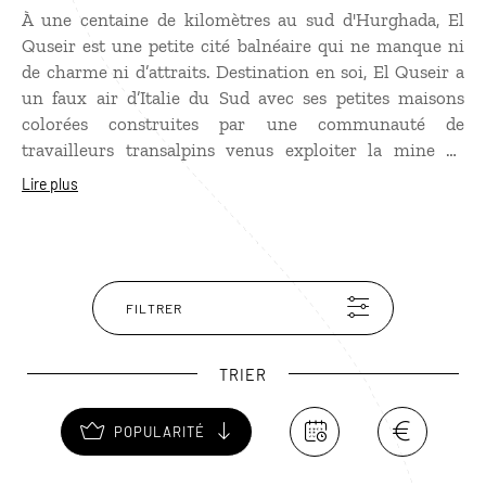
À une centaine de kilomètres au sud d'Hurghada, El
Quseir est une petite cité balnéaire qui ne manque ni
de charme ni d’attraits. Destination en soi, El Quseir a
un faux air d’Italie du Sud avec ses petites maisons
colorées construites par une communauté de
travailleurs transalpins venus exploiter la mine de
phosphate de la ville. Mais la principale curiosité d'El
Lire plus
Quseir est son fort situé sur l'artère principale. Le
grand atout de la destination reste incontestablement
la mer. Dès que l’on sort de la ville, la côte est très peu
construite, réservant des fonds coralliens de toute
beauté.
FILTRER
TRIER
POPULARITÉ