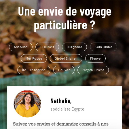
Une envie de voyage
particulière ?
Assouan
El Quseir
Hurghada
Kom Ombo
Mer Rouge
Djebel Silsileh
Fleuve
Île Éléphantine
Louxor
Moyen-Orient
Nathalie,
spécialiste Egypte
Suivez vos envies et demandez conseils à nos