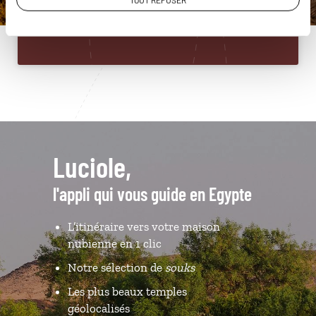
TOUT REFUSER
Du lundi au samedi de 09h30 à 18h30
Luciole,
l'appli qui vous guide en Egypte
L’itinéraire vers votre maison
nubienne en 1 clic
Notre sélection de
souks
Les plus beaux temples
géolocalisés