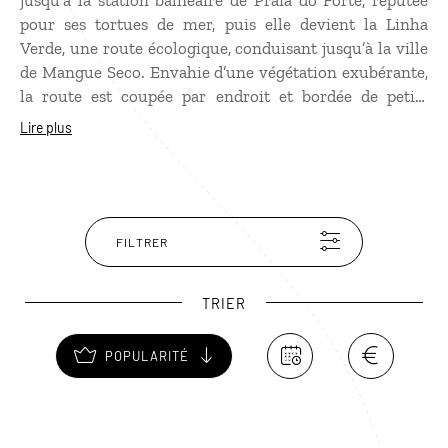
jusqu’à la station balnéaire de Praia do Forte, réputée
pour ses tortues de mer, puis elle devient la Linha
Verde, une route écologique, conduisant jusqu’à la ville
de Mangue Seco. Envahie d’une végétation exubérante,
la route est coupée par endroit et bordée de petits
villages de pêcheurs authentiques. Sur le chemin, vous
Lire plus
serez attirés par de belles plages de sable ourlées de
cocotiers, de plus en plus sauvages en se dirigeant au
nord, invitant à la baignade, au surf et au farniente.
FILTRER
TRIER
POPULARITÉ