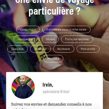
particulière ?
Candomble
Estrada do coco e linha verde
Mangue Seco
Olinda
Porto de Galinhas
Capoeira
Imbassai
Nordeste
Pelourinho
Pousada
Irvin,
spécialiste Brésil
Suivez vos envies et demandez conseils à nos