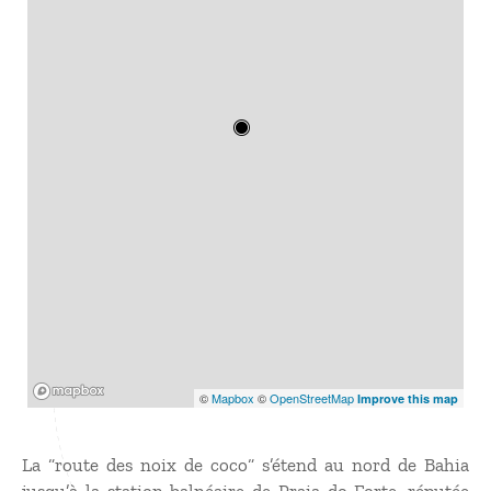
Mapbox
©
Mapbox
©
OpenStreetMap
Improve this map
La “route des noix de coco“ s’étend au nord de Bahia