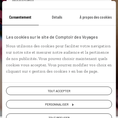
spécialistes
Ils sauront organiser votre itinéraire au plus
Consentement
Détails
À propos des cookies
près de vos envies et de la réalité du pays.
Échangez en face à face ou depuis nos studios
connectés en agence, mais aussi par email ou
Les cookies sur le site de Comptoir des Voyages
téléphone.
Nous utilisons des cookies pour faciliter votre navigation
Vous gardez le même interlocuteur avant,
sur notre site et mesurer notre audience et la pertinence
pendant et après votre voyage.
de nos publicités. Vous pouvez choisir maintenant quels
cookies vous acceptez. Vous pourrez modifier vos choix en
cliquant sur « gestion des cookies » en bas de page.
DEMANDER UN DEVIS
TOUT ACCEPTER
ou
Construisez votre voyage avec un spécialiste Brésil
PERSONNALISER
01 86 95 65 07
TOUT REFUSER