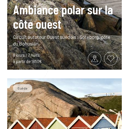
Ambiance polar sur la
côte ouest
Circuit autotour Ouest suédois : Göteborg, côte
du Bohuslän.
8 jours / 7 nuits
à partir de 1850€
Suède