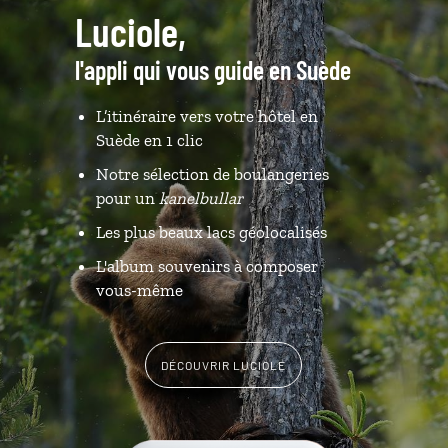
Luciole,
l'appli qui vous guide en Suède
L’itinéraire vers votre hôtel en
Suède en 1 clic
Notre sélection de boulangeries
pour un
kanelbullar
Les plus beaux lacs géolocalisés
L'album souvenirs à composer
vous-même
DÉCOUVRIR LUCIOLE