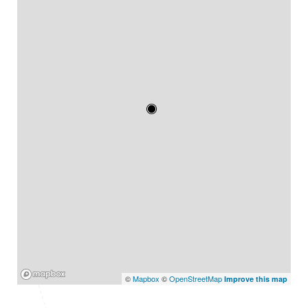
Mapbox
©
Mapbox
©
OpenStreetMap
Improve this map