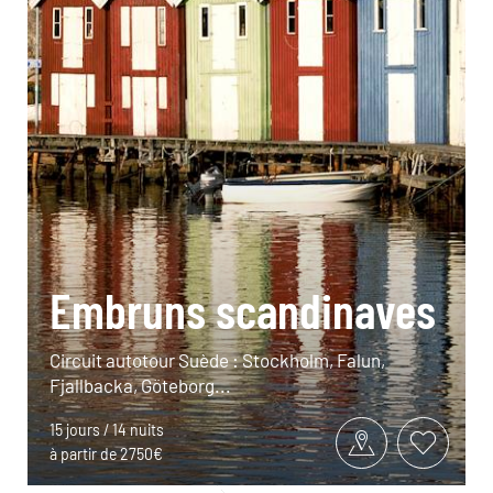
Embruns scandinaves
Circuit autotour Suède : Stockholm, Falun,
Fjallbacka, Göteborg...
15 jours / 14 nuits
à partir de 2750€