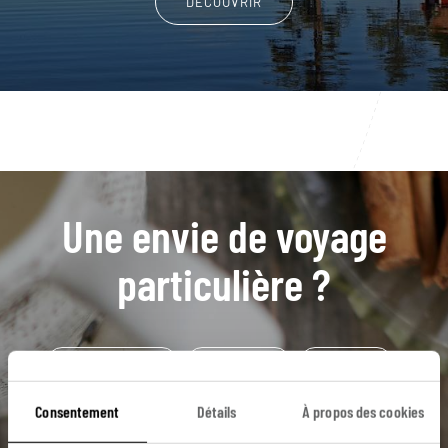
DÉCOUVRIR
Une envie de voyage
particulière ?
Camilla Läckberg
Edshultshall
Fjallbacka
Grundsund
Île de Kladesholmen
Consentement
Détails
À propos des cookies
Archipel de Stockholm
Côte de Bohuslän
Falun