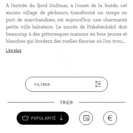
À l’entrée du fjord Gullmar, à l’ouest de la Suède, cet
ancien village de pêcheurs, transformé un temps en
port de marchandises, est aujourd’hui une charmante
petite ville balnéaire. Le succès de Fiskebäckskil doit
beaucoup à des pittoresques maisons en bois jaunes et
blanches qui bordent des ruelles fleuries où l’on trouve
de jolies boutiques d’artisanat, des cafés et des
Lire plus
restaurants. Nichée dans un cadre verdoyant, l’église de
la ville mérite un détour mais ce sont surtout ses
alentours qui sont intéressants pour se balader à pied
ou à vélo dans les réserves naturelles voisines ou faire
une sortie en mer dans l’archipel de Väderöarna.
FILTRER
TRIER
POPULARITÉ