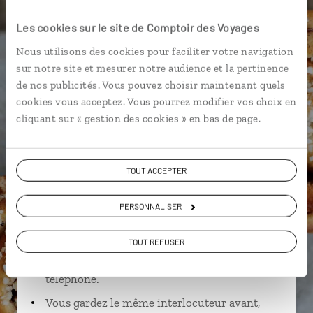
Fotografiska
Côte de Bohuslän
Les cookies sur le site de Comptoir des Voyages
Nous utilisons des cookies pour faciliter votre navigation
sur notre site et mesurer notre audience et la pertinence
de nos publicités. Vous pouvez choisir maintenant quels
David,
cookies vous acceptez. Vous pourrez modifier vos choix en
spécialiste Suède
cliquant sur « gestion des cookies » en bas de page.
Lire son interview
Suivez vos envies et demandez conseils à nos
TOUT ACCEPTER
spécialistes
Ils sauront organiser votre itinéraire au plus
PERSONNALISER
près de vos envies et de la réalité du pays.
TOUT REFUSER
Échangez en face à face ou depuis nos studios
connectés en agence, mais aussi par email ou
téléphone.
Vous gardez le même interlocuteur avant,