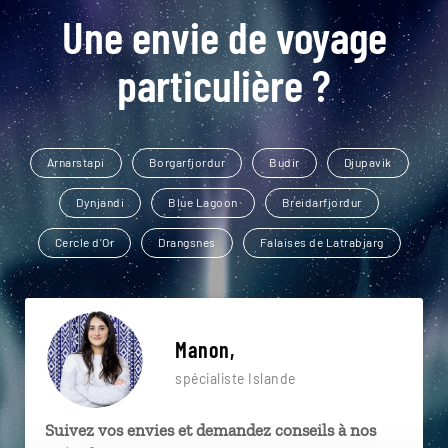
Une envie de voyage
particulière ?
Arnarstapi
Borgarfjordur
Budir
Djupavik
Dynjandi
Blue Lagoon
Breidarfjordur
Cercle d'Or
Drangsnes
Falaises de Latrabjarg
Manon,
spécialiste Islande
Suivez vos envies et demandez conseils à nos