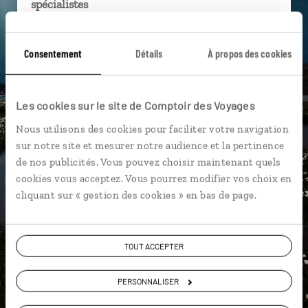
spécialistes
Ils sauront organiser votre itinéraire au plus
près de vos envies et de la réalité du pays.
Consentement
Détails
À propos des cookies
Échangez en face à face ou depuis nos studios
connectés en agence, mais aussi par email ou
Les cookies sur le site de Comptoir des Voyages
téléphone.
Nous utilisons des cookies pour faciliter votre navigation
Vous gardez le même interlocuteur avant,
sur notre site et mesurer notre audience et la pertinence
pendant et après votre voyage.
de nos publicités. Vous pouvez choisir maintenant quels
cookies vous acceptez. Vous pourrez modifier vos choix en
cliquant sur « gestion des cookies » en bas de page.
DEMANDER UN DEVIS
TOUT ACCEPTER
ou
Construisez votre voyage avec un spécialiste Islande
PERSONNALISER
01 85 08 22 96