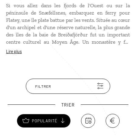
Si vous allez dans les fjords de l'Ouest ou sur la
péninsule de Snæfellsnes, embarquez en ferry pour
Flatey, une île plate battue par les vents. Située au cœur
d'un archipel et d'une réserve naturelle, la plus grande
des îles de la baie de Breiðafjörður fut un important
centre culturel au Moyen Âge. Un monastère y fut
d'ailleurs construit en 1172. Flatey est connu pour son
Lire plus
charmant village composé de petites maisons en bois
multicolores bâties aux XIXe et XXe siècles, et qui
serait le mieux conservé du pays ! Vous pourrez aussi y
observer les oiseaux marins, réputés peu timides. Pour
connaître la vie de cette communauté de pêcheurs dans
FILTRER
les années 1960, plongez-vous dans l’un des polars de la
vague littéraire scandinave,
L’Énigme de Flatey
de
TRIER
Viktor Arnar Ingólfsson. Reprenez ensuite le ferry pour
découvrir l’un des deux ports qu’il relie, Brjánslaekur
POPULARITÉ
ou Stykkishólmur.