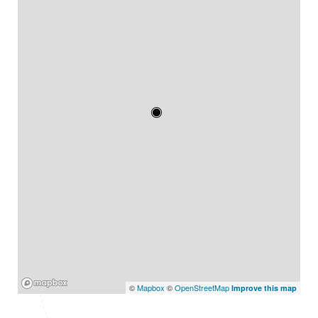
Mapbox
©
Mapbox
©
OpenStreetMap
Improve this map