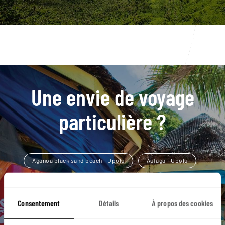
Une envie de voyage
particulière ?
Aganoa black sand beach - Upolu
Aufaga - Upolu
Faleaseela river walk - Upolu
Fugalei Fresh Produce Market - Upolu
Consentement
Détails
À propos des cookies
Lake Lanoto'o National Park - Upolu