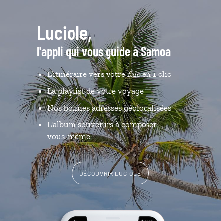
Luciole,
l'appli qui vous guide à Samoa
L’itinéraire vers votre
fale
en 1 clic
La playlist de votre voyage
Nos bonnes adresses géolocalisées
L'album souvenirs à composer
vous-même
DÉCOUVRIR LUCIOLE