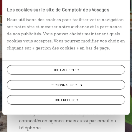
Les cookies sur le site de Comptoir des Voyages
Afu Aua Falls - Savaii
Alofaaga blow holes - Savaii
Nous utilisons des cookies pour faciliter votre navigation
Beach Fale
Détroit d’Apolima
Fagamalo - Savaii
sur notre site et mesurer notre audience et la pertinence
de nos publicités. Vous pouvez choisir maintenant quels
cookies vous acceptez. Vous pourrez modifier vos choix en
cliquant sur « gestion des cookies » en bas de page.
Aurélie,
spécialiste Samoa
TOUT ACCEPTER
Suivez vos envies et demandez conseils à nos
spécialistes
PERSONNALISER
Ils sauront organiser votre itinéraire au plus
TOUT REFUSER
près de vos envies et de la réalité du pays.
Échangez en face à face ou depuis nos studios
connectés en agence, mais aussi par email ou
téléphone.