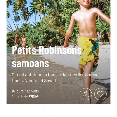
Petits Robinsons
samoans
Circuit autotour en famille dans les îles Samoa :
Upolu, Namu’a et Savai’i.
16 jours / 12 nuits
à partir de 3750€