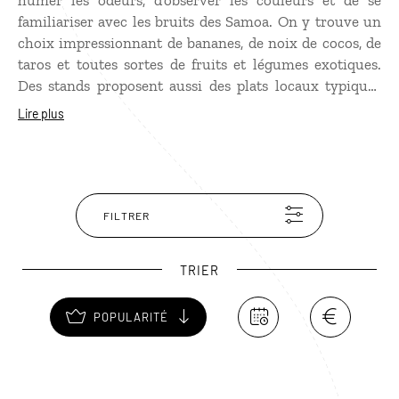
humer les odeurs, d’observer les couleurs et de se
familiariser avec les bruits des Samoa. On y trouve un
choix impressionnant de bananes, de noix de cocos, de
taros et toutes sortes de fruits et légumes exotiques.
Des stands proposent aussi des plats locaux typiques
ainsi que des souvenirs, sarongs et bijoux traditionnels.
Lire plus
Les vendeurs sont particulièrement accueillants avec
les étrangers, et aiment prendre le temps d'échanger
avec eux.
FILTRER
TRIER
POPULARITÉ