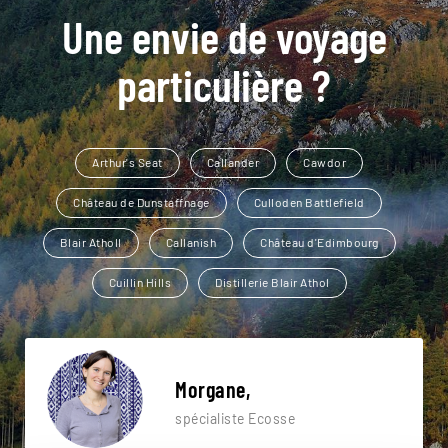
Une envie de voyage
particulière ?
Arthur's Seat
Callander
Cawdor
Château de Dunstaffnage
Culloden Battlefield
Blair Atholl
Callanish
Château d'Edimbourg
Cuillin Hills
Distillerie Blair Athol
Morgane,
spécialiste Ecosse