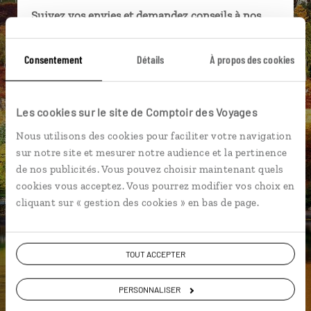
Suivez vos envies et demandez conseils à nos
spécialistes
Consentement
Détails
À propos des cookies
Ils sauront organiser votre itinéraire au plus
près de vos envies et de la réalité du pays.
Échangez en face à face ou depuis nos studios
Les cookies sur le site de Comptoir des Voyages
connectés en agence, mais aussi par email ou
téléphone.
Nous utilisons des cookies pour faciliter votre navigation
sur notre site et mesurer notre audience et la pertinence
Vous gardez le même interlocuteur avant,
de nos publicités. Vous pouvez choisir maintenant quels
pendant et après votre voyage.
cookies vous acceptez. Vous pourrez modifier vos choix en
cliquant sur « gestion des cookies » en bas de page.
DEMANDER UN DEVIS
TOUT ACCEPTER
ou
PERSONNALISER
Construisez votre voyage avec un spécialiste Ecosse