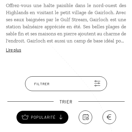
Offrez-vous une halte paisible dans le nord-ouest des
Highlands en visitant le petit village de Gairloch. Avec
ses eaux baignées par le Gulf Stream, Gairloch est une
station balnéaire appréciée en été. Ses belles plages de
sable fin et ses maisons en pierre ajoutent au charme de
l'endroit. Gairloch est aussi un camp de base idéal pour
les randonneurs qui souhaitent se dégourdir les jambes
Lire plus
dans la région montagneuse de Torridon, ou s'offrir une
ascension du mont Liathach, qui culmine à 1 054 m.
Depuis la magnifique plage de Redpoint, les
contemplatifs profiteront d'une vue incomparable sur
l'île de Raasay et l'île de Skye, avant de succomber à
FILTRER
d'incroyables couchers de soleil sur le Minch. En
poussant la curiosité jusqu'au Rubha Reidh Lighthouse,
TRIER
un phare construit en 1912, vous pourrez observer le
passage des baleines et jouir d'une vue remarquable sur
POPULARITÉ
la chaîne volcanique de l'Assynt.