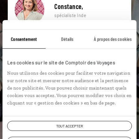
Constance,
spécialiste Inde
Suivez vos envies et demandez conseils à nos
spécialistes
Consentement
Détails
À propos des cookies
Ils sauront organiser votre itinéraire au plus
près de vos envies et de la réalité du pays.
Les cookies sur le site de Comptoir des Voyages
Échangez en face à face ou depuis nos studios
Nous utilisons des cookies pour faciliter votre navigation
connectés en agence, mais aussi par email ou
sur notre site et mesurer notre audience et la pertinence
téléphone.
de nos publicités. Vous pouvez choisir maintenant quels
cookies vous acceptez. Vous pourrez modifier vos choix en
Vous gardez le même interlocuteur avant,
cliquant sur « gestion des cookies » en bas de page.
pendant et après votre voyage.
TOUT ACCEPTER
DEMANDER UN DEVIS