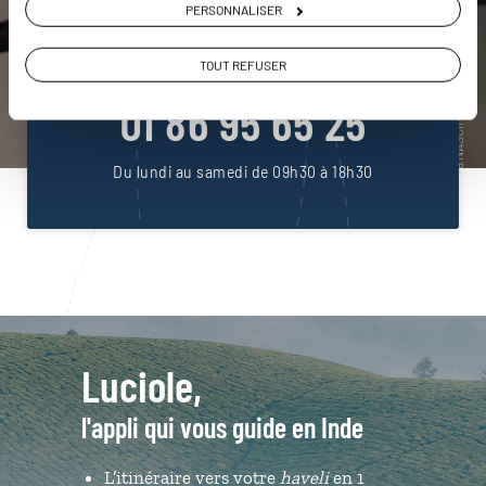
PERSONNALISER
ou
TOUT REFUSER
Construisez votre voyage avec un spécialiste Inde
01 86 95 65 25
Du lundi au samedi de 09h30 à 18h30
Luciole,
l'appli qui vous guide en Inde
L’itinéraire vers votre
haveli
en 1