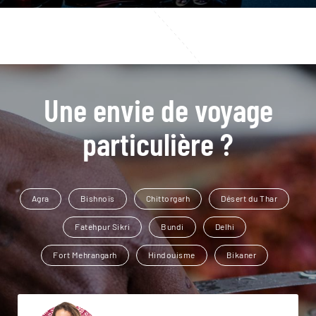
Une envie de voyage
particulière ?
Agra
Bishnoïs
Chittorgarh
Désert du Thar
Fatehpur Sikri
Bundi
Delhi
Fort Mehrangarh
Hindouisme
Bikaner