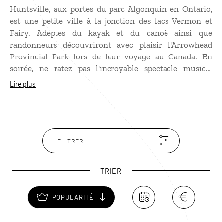
Huntsville, aux portes du parc Algonquin en Ontario,
est une petite ville à la jonction des lacs Vermon et
Fairy. Adeptes du kayak et du canoë ainsi que
randonneurs découvriront avec plaisir l'Arrowhead
Provincial Park lors de leur
voyage au Canada
. En
soirée, ne ratez pas l'incroyable spectacle musical
donné au Live at Deerhurst Stage Shows, à voir en
Lire plus
famille. Et pour découvrir l'histoire des pionniers
d'Huntsville, rendez-vous au Muskoka Heritage Place,
musée qui retrace la vie des pionniers et l'aventure du
train à vapeur au début du XXe siècle.
FILTRER
TRIER
POPULARITÉ