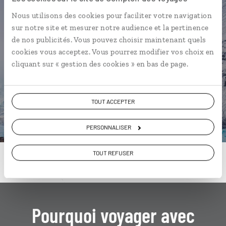
Une envie de voyage
Nous utilisons des cookies pour faciliter votre navigation
particulière ?
sur notre site et mesurer notre audience et la pertinence
de nos publicités. Vous pouvez choisir maintenant quels
cookies vous acceptez. Vous pourrez modifier vos choix en
cliquant sur « gestion des cookies » en bas de page.
Amérindiens
Canal Rideau
CN Tower
Huntsville
Lac Huron
Baie Géorgienne
TOUT ACCEPTER
Canoë kayak
Fleuve
Île Manitoulin
PERSONNALISER
Montréal
TOUT REFUSER
Pourquoi voyager avec