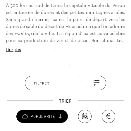
À 300 km au sud de Lima, la capitale viticole du Pérou
est entourée de dunes et des petites montagnes arides.
Sans grand charme, Ica est le point de départ vers les
dunes de sable du désert de Huacachina que l’on admire
des
roof top
de la ville. La région d’Ica est aussi célèbre
pour sa production de vin et de pisco. Son climat très
sec et son système de canaux d’irrigation sont en effet
Lire plus
propices à la culture du raisin et à la fabrication de cet
alcool. Autour de la ville, des établissements vinicoles
et des bodegas sont ouverts à la visite et proposent des
dégustations.
FILTRER
TRIER
POPULARITÉ