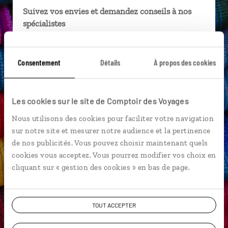
Suivez vos envies et demandez conseils à nos
spécialistes
Ils sauront organiser votre itinéraire au plus
près de vos envies et de la réalité du pays.
Consentement
Détails
À propos des cookies
Échangez en face à face ou depuis nos studios
connectés en agence, mais aussi par email ou
téléphone.
Les cookies sur le site de Comptoir des Voyages
Vous gardez le même interlocuteur avant,
Nous utilisons des cookies pour faciliter votre navigation
pendant et après votre voyage.
sur notre site et mesurer notre audience et la pertinence
de nos publicités. Vous pouvez choisir maintenant quels
cookies vous acceptez. Vous pourrez modifier vos choix en
cliquant sur « gestion des cookies » en bas de page.
DEMANDER UN DEVIS
TOUT ACCEPTER
ou
Construisez votre voyage avec un spécialiste Pérou