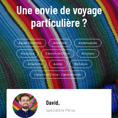
Une envie de voyage
particulière ?
Aguas Calientes
Amantani
Andahuaylas
Arequipa
Canyon de Colca
Altiplano
Amazonie
Andes
Barranco
Canyon de Colca - Cabanaconde
David,
spécialiste Pérou