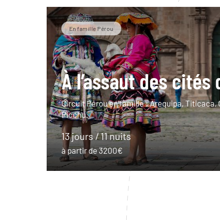
En famille Pérou
À l’assaut des cités 
Circuit Pérou en famille : Arequipa, Titicaca
Picchu.
13 jours / 11 nuits
à partir de 3200€