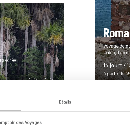
Roma
Voyage de no
Colca, Titica
e sacrée,
14 jours / 
à partir de 
Détails
Comptoir des Voyages