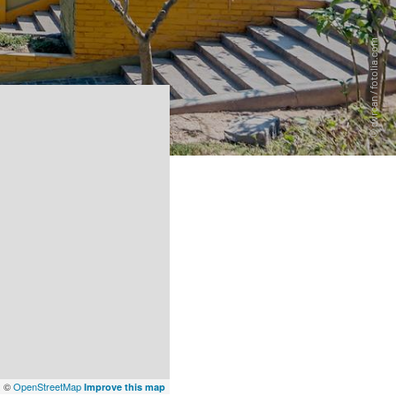
x
©
OpenStreetMap
Improve this map