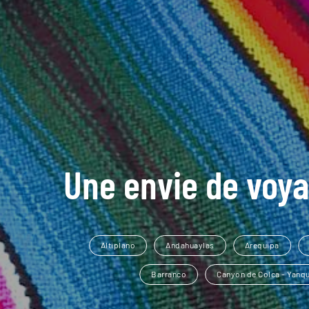
Une envie de voya
Altiplano
Andahuaylas
Arequipa
Barranco
Canyon de Colca - Yanq