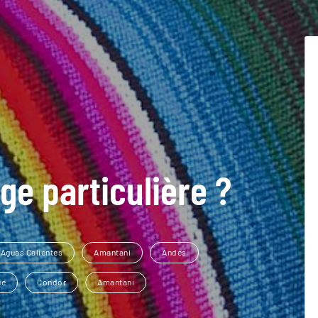
ge particulière ?
Aguas Calientes
Amantani
Andes
ue
Condor
Amantani