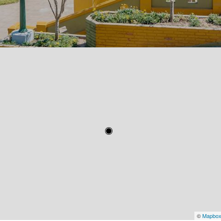
©
Mapbo