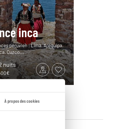
nce inca
ces péruvien : Lima, Arequipa,
ca, Cuzco...
12 nuits
4500€
À propos des cookies