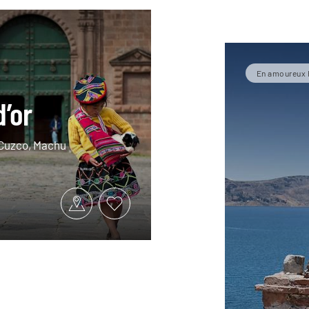
En amoureux 
d’or
, Cuzco, Machu