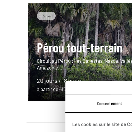
Pérou
Pérou tout-terrain
Circuit au Pérou : îles Ballestas, Nazca, Vallé
Amazonie...
20 jours / 18 nuits
à partir de 4100€
Consentement
Les cookies sur le site de 