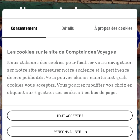
Une envie de voyage
particulière ?
Consentement
Détails
À propos des cookies
Hong Kong
Île de Lantau
Mer de Chine
Les cookies sur le site de Comptoir des Voyages
Nous utilisons des cookies pour faciliter votre navigation
Musée d’histoire
Port d'Aberdeen
Île de Lamma
sur notre site et mesurer notre audience et la pertinence
Jardins zoologique et botanique
de nos publicités. Vous pouvez choisir maintenant quels
cookies vous acceptez. Vous pourrez modifier vos choix en
Monastère des 10 000 bouddhas
Pic Victoria
cliquant sur « gestion des cookies » en bas de page.
Repulse Bay
TOUT ACCEPTER
PERSONNALISER
Grégory,