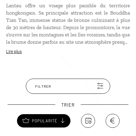
Lantau offre un visage plus paisible du territoire
hongkongais. Sa principale attraction est le Bouddha
Tian Tan, immense statue de bronze culminant à plus
de 30 mètres de hauteur. Depuis le promontoire, la vue
s’ouvre sur les montagnes et les îles voisines, tandis que
la brume donne parfois au site une atmosphère presque
mystique. À proximité, le sentier de la sagesse et ses
Lire plus
stèles gravées de textes bouddhistes méritent
également le détour. Pour les amateurs de randonnée,
plusieurs sentiers traversent les collines et longent le
littoral en passant par de petits villages de pêcheurs,
dont Tai O, célèbre pour ses maisons sur pilotis. Les
FILTRER
plages de Cheung Sha et Pui O comptent aussi parmi
les plus agréables de Hong Kong.
TRIER
POPULARITÉ