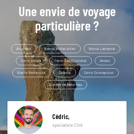
Une envie de voyage
particulière ?
Altiplano
Barrio Bellas Artes
Barrio Lastarria
Cerro Alegre
Cerro San Cristobal
Andes
Barrio Bellavista
Calama
Cerro Concepcion
Cratère de Rano Kau
Cédric,
spécialiste Chili