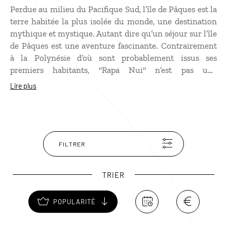
Perdue au milieu du Pacifique Sud, l’île de Pâques est la
terre habitée la plus isolée du monde, une destination
mythique et mystique. Autant dire qu’un séjour sur l’île
de Pâques est une aventure fascinante. Contrairement
à la Polynésie d’où sont probablement issus ses
premiers habitants, "Rapa Nui" n’est pas une
destination balnéaire. On peut s’y baigner mais on y
Lire plus
voyage surtout pour découvrir les sites archéologiques
où se trouvent les fameux "Moai", ces immenses et
énigmatiques statues dont l’édification reste encore
entourée de mystères. La plupart ont été sculptés dans
du tuf dans la carrière de Rano Raraku. On en
FILTRER
dénombre plusieurs centaines sur l'île, dont certains
atteignent 10 m de hauteur et pèsent près de 80 tonnes
TRIER
!
POPULARITÉ