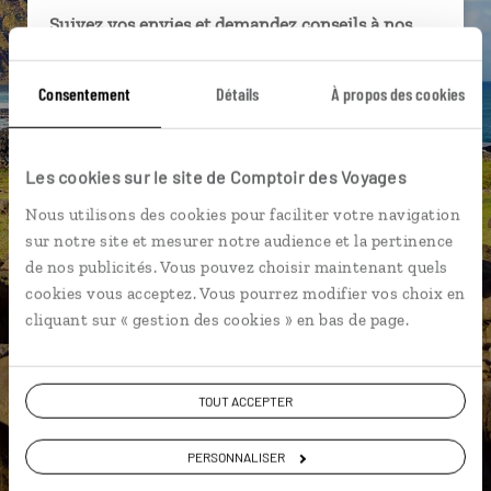
Suivez vos envies et demandez conseils à nos
spécialistes
Consentement
Détails
À propos des cookies
Ils sauront organiser votre itinéraire au plus
près de vos envies et de la réalité du pays.
Échangez en face à face ou depuis nos studios
Les cookies sur le site de Comptoir des Voyages
connectés en agence, mais aussi par email ou
téléphone.
Nous utilisons des cookies pour faciliter votre navigation
sur notre site et mesurer notre audience et la pertinence
Vous gardez le même interlocuteur avant,
de nos publicités. Vous pouvez choisir maintenant quels
pendant et après votre voyage.
cookies vous acceptez. Vous pourrez modifier vos choix en
cliquant sur « gestion des cookies » en bas de page.
DEMANDER UN DEVIS
TOUT ACCEPTER
ou
PERSONNALISER
Construisez votre voyage avec un spécialiste Chili