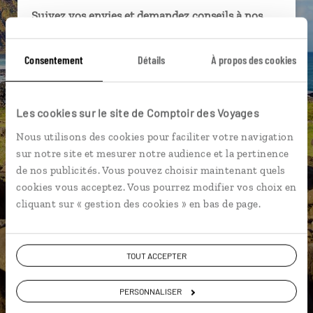
Suivez vos envies et demandez conseils à nos
spécialistes
Consentement
Détails
À propos des cookies
Ils sauront organiser votre itinéraire au plus
près de vos envies et de la réalité du pays.
Échangez en face à face ou depuis nos studios
Les cookies sur le site de Comptoir des Voyages
connectés en agence, mais aussi par email ou
téléphone.
Nous utilisons des cookies pour faciliter votre navigation
sur notre site et mesurer notre audience et la pertinence
Vous gardez le même interlocuteur avant,
de nos publicités. Vous pouvez choisir maintenant quels
pendant et après votre voyage.
cookies vous acceptez. Vous pourrez modifier vos choix en
cliquant sur « gestion des cookies » en bas de page.
DEMANDER UN DEVIS
TOUT ACCEPTER
ou
PERSONNALISER
Construisez votre voyage avec un spécialiste Chili