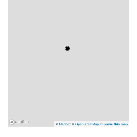
Mapbox
©
Mapbox
©
OpenStreetMap
Improve this map