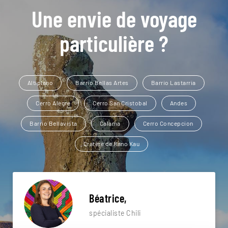
Une envie de voyage
particulière ?
Altiplano
Barrio Bellas Artes
Barrio Lastarria
Cerro Alegre
Cerro San Cristobal
Andes
Barrio Bellavista
Calama
Cerro Concepcion
Cratère de Rano Kau
Béatrice,
spécialiste Chili