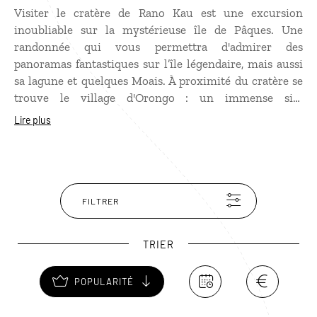
Visiter le cratère de Rano Kau est une excursion
inoubliable sur la mystérieuse île de Pâques. Une
randonnée qui vous permettra d'admirer des
panoramas fantastiques sur l’île légendaire, mais aussi
sa lagune et quelques Moais. À proximité du cratère se
trouve le village d'Orongo : un immense site
archéologique où avaient lieu de nombreux rituels
Lire plus
pascuans, dont la cérémonie de l’homme oiseau, et qui
comprend également de superbes pétroglyphes. À ne
pas manquer avant de partir pour la grotte d’Ana Kai
Tangata, ou encore le site de Tahai et ses Moais
multiformes.
FILTRER
TRIER
POPULARITÉ