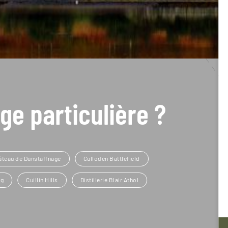
ge particulière ?
âteau de Dunstaffnage
Culloden Battlefield
rg
Cuillin Hills
Distillerie Blair Athol