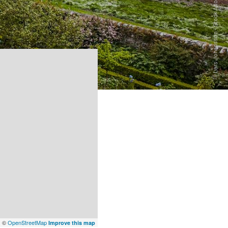
x
©
OpenStreetMap
Improve this map