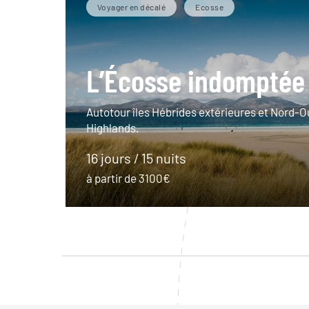
Voyager en décalé
Ecosse
L’Écosse indomptée
Autotour îles Hébrides extérieures et Nord-O
Highlands.
16 jours / 15 nuits
à partir de 3100€