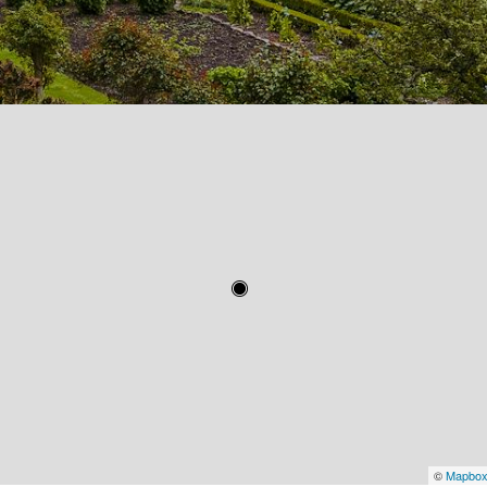
©
Mapbo