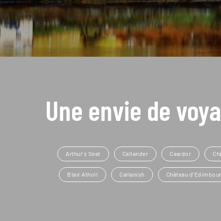
Une envie de voya
Arthur's Seat
Callander
Cawdor
Ch
Blair Atholl
Callanish
Château d'Edimbou