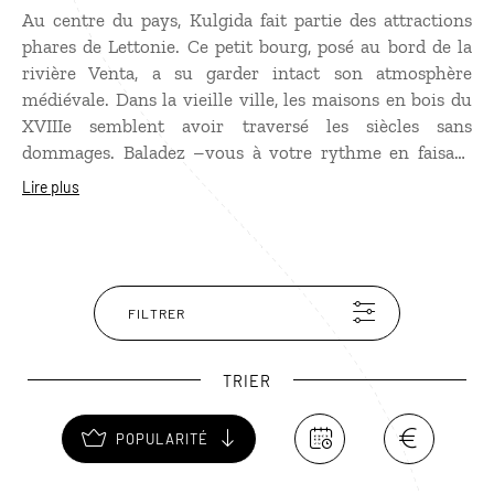
Au centre du pays, Kulgida fait partie des attractions
phares de Lettonie. Ce petit bourg, posé au bord de la
rivière Venta, a su garder intact son atmosphère
médiévale. Dans la vieille ville, les maisons en bois du
XVIIIe semblent avoir traversé les siècles sans
dommages. Baladez –vous à votre rythme en faisant
quelques arrêts dans les églises luthériennes et
Lire plus
catholiques. Ne manquez pas la maison du gardien sur
le pont Venta, le plus ancien pont en brique du monde.
Kuldiga abrite également les chutes d’eau les plus
profondes d’Europe, Ventas Rumba, qui descendent à
près 250 m.
FILTRER
TRIER
POPULARITÉ