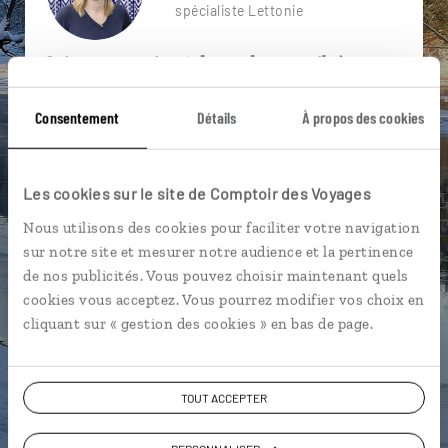
spécialiste Lettonie
Suivez vos envies et demandez conseils à nos
spécialistes
Consentement
Détails
À propos des cookies
Ils sauront organiser votre itinéraire au plus
près de vos envies et de la réalité du pays.
Échangez en face à face ou depuis nos studios
Les cookies sur le site de Comptoir des Voyages
connectés en agence, mais aussi par email ou
Nous utilisons des cookies pour faciliter votre navigation
téléphone.
sur notre site et mesurer notre audience et la pertinence
Vous gardez le même interlocuteur avant,
de nos publicités. Vous pouvez choisir maintenant quels
pendant et après votre voyage.
cookies vous acceptez. Vous pourrez modifier vos choix en
cliquant sur « gestion des cookies » en bas de page.
TOUT ACCEPTER
DEMANDER UN DEVIS
ou