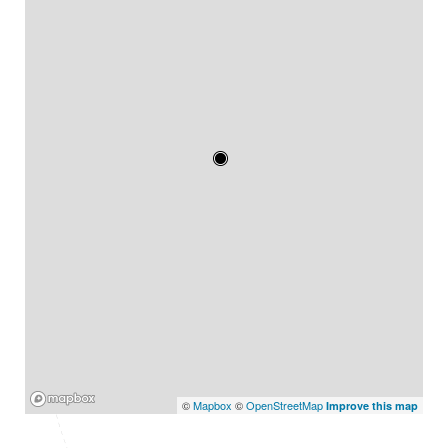
Mapbox
©
Mapbox
©
OpenStreetMap
Improve this map