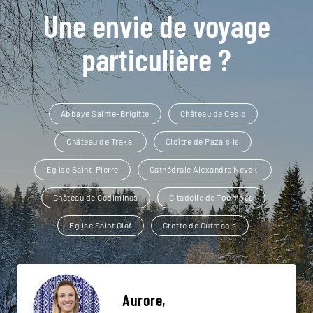
Une envie de voyage
particulière ?
Abbaye Sainte-Brigitte
Château de Cesis
Château de Trakai
Cloître de Pazaislis
Eglise Saint-Pierre
Cathédrale Alexandre Nevski
Château de Gediminas
Citadelle de Toompea
Eglise Saint Olaf
Grotte de Gutmanis
Aurore,