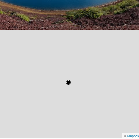
©
Mapbo