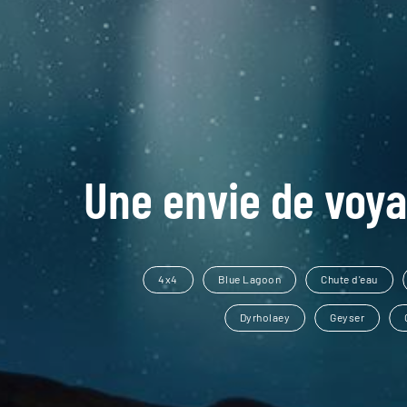
Une envie de voya
4x4
Blue Lagoon
Chute d'eau
Dyrholaey
Geyser