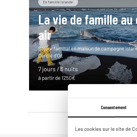
En famille Islande
La vie de famille au
air
Séjour familial en maison de campagne islan
Cercle d’Or.
7 jours / 6 nuits
à partir de 1250€
Consentement
Les cookies sur le site de 