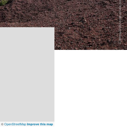
x
©
OpenStreetMap
Improve this map