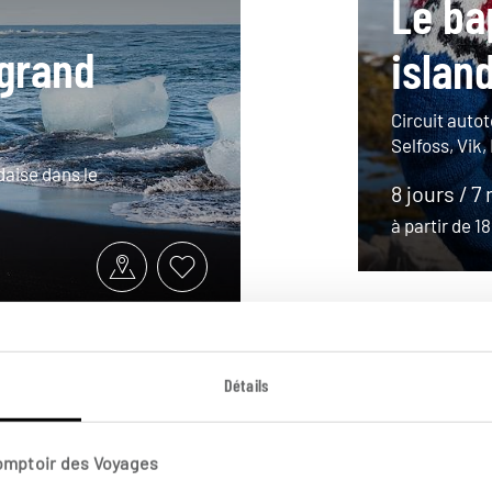
Le b
 grand
islan
Circuit autot
Selfoss, Vik
daise dans le
8 jours / 7 
à partir de 
Détails
Comptoir des Voyages