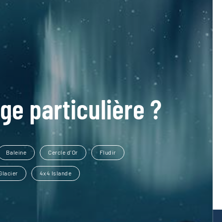
ge particulière ?
Baleine
Cercle d'Or
Fludir
Glacier
4x4 Islande