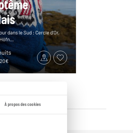
aptême
dais
our dans le Sud : Cercle d’Or,
, Höfn…
nuits
1820€
À propos des cookies