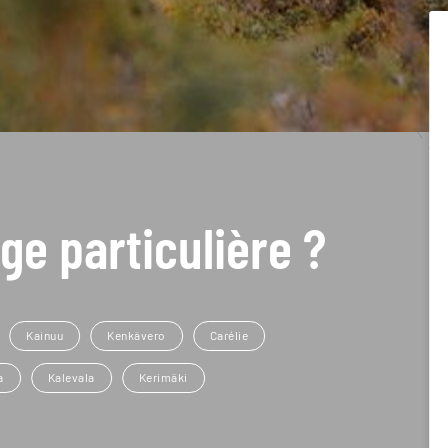
ge particulière ?
Kainuu
Kenkävero
Carélie
a
Kalevala
Kerimäki