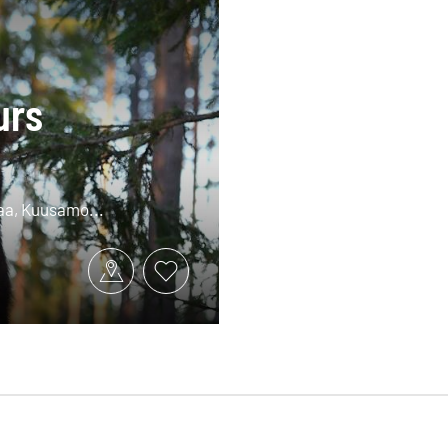
urs
maa, Kuusamo...