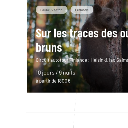
Faune & safari
Finlande
Sur les traces des o
bruns
Circuit autotour Finlande : Helsinki, lac Sai
10 jours / 9 nuits
à partir de 1800€