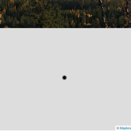
©
Mapbo