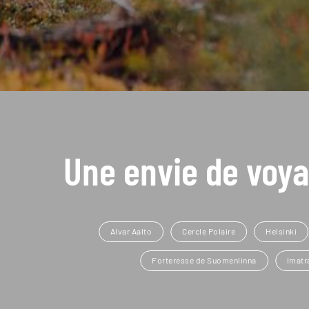
Une envie de voya
Alvar Aalto
Cercle Polaire
Helsinki
Forteresse de Suomenlinna
Imatr