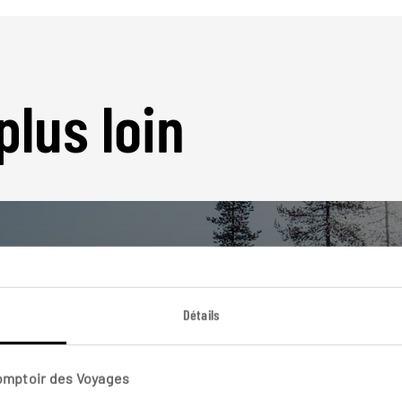
plus loin
Détails
Nos 21 idées de voyage
Finlande
Comptoir des Voyages