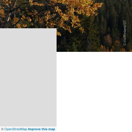
x
©
OpenStreetMap
Improve this map