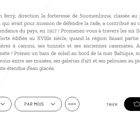
 ferry, direction la forteresse de Suomenlinna, classée au
n qui avait pour mission de défendre la rade, a contribué au
pendance du pays, en 1917 ! Promenez-vous à travers les six îl
forte édifiée au XVIIIe siècle, quand la région faisait part
ères à canons, ses tunnels et ses anciennes casemates. A
anète ! Prenez un bain de soleil au bord de la mer Baltique, 
vous entre ses musées, ses galeries d’art et ses pelouses au pi
ste étendue d’eau glacée.
PAR MOIS
TRIER