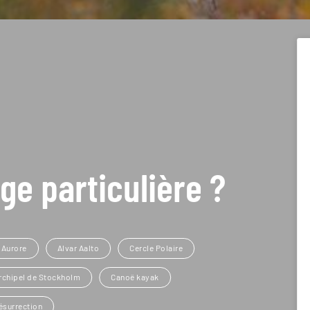
ge particulière ?
 Aurore
Alvar Aalto
Cercle Polaire
rchipel de Stockholm
Canoë kayak
ésurrection