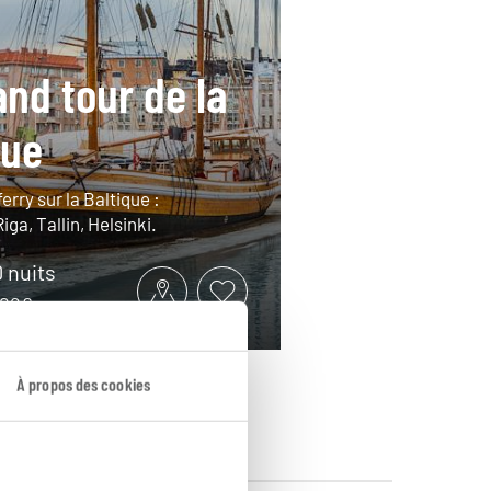
and tour de la
que
ferry sur la Baltique :
ga, Tallin, Helsinki.
0 nuits
1600€
À propos des cookies