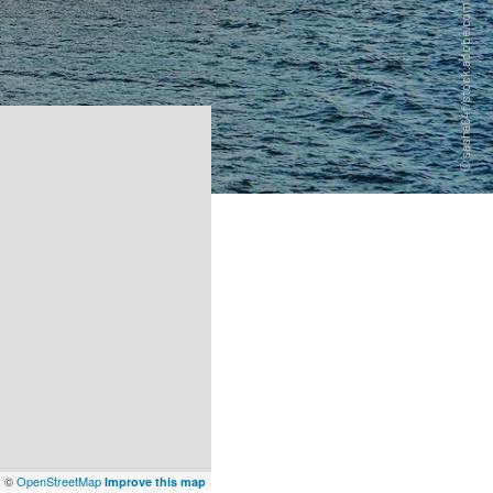
x
©
OpenStreetMap
Improve this map