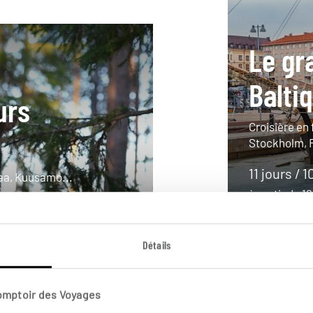
Le gr
Balti
urs
Croisière en 
Stockholm, Ri
11 jours / 1
maa, Kuusamo...
à partir de 
Détails
Comptoir des Voyages