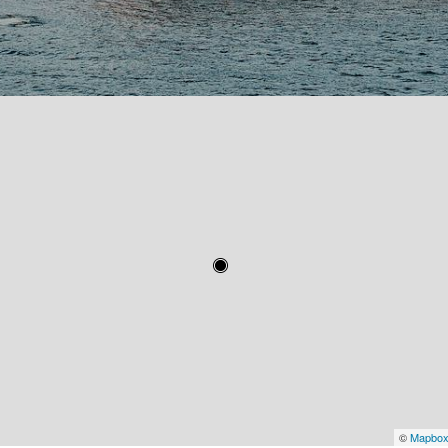
©
Mapbo