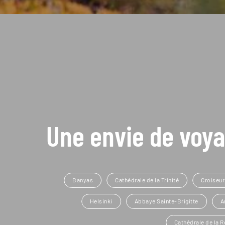
Une envie de voya
Banyas
Cathédrale de la Trinité
Croiseur
Helsinki
Abbaye Sainte-Brigitte
A
Cathédrale de la R