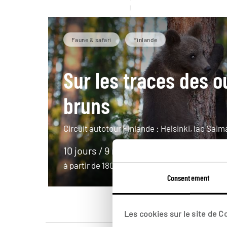
Faune & safari
Finlande
Sur les traces des o
bruns
Circuit autotour Finlande : Helsinki, lac Sai
10 jours / 9 nuits
à partir de 1800€
Consentement
Les cookies sur le site de 