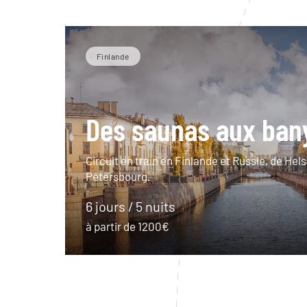
Finlande
Des saunas aux bany
Circuit en train en Finlande et Russie, de Hels
Pétersbourg.
6 jours / 5 nuits
à partir de 1200€