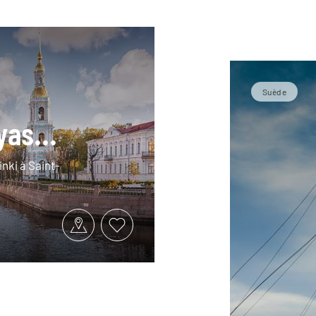
Suède
as...
inki à Saint-