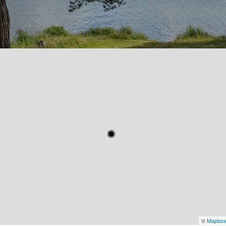
©
Mapbo