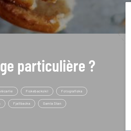
ge particulière ?
lécarlie
Fiskebackskil
Fotografiska
n
Fjallbacka
Gamla Stan