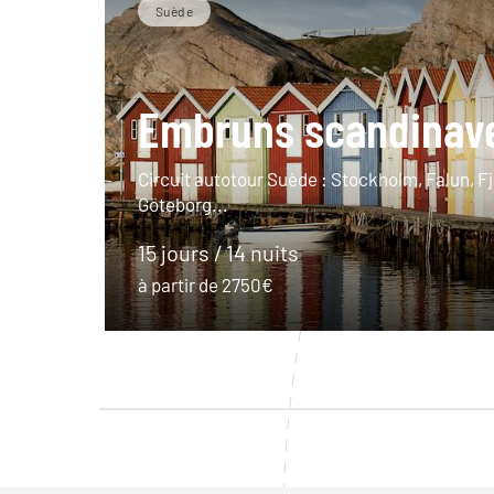
Suède
Embruns scandinav
Circuit autotour Suède : Stockholm, Falun, Fj
Göteborg...
15 jours / 14 nuits
à partir de 2750€