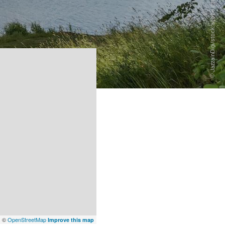
x
©
OpenStreetMap
Improve this map