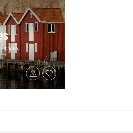
es
allbacka,