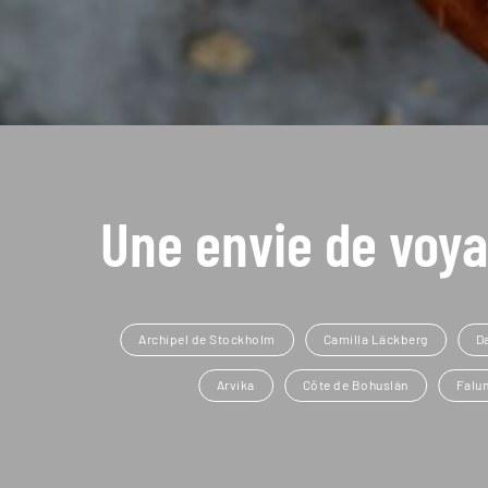
Une envie de voya
Archipel de Stockholm
Camilla Läckberg
Da
Arvika
Côte de Bohuslän
Falu