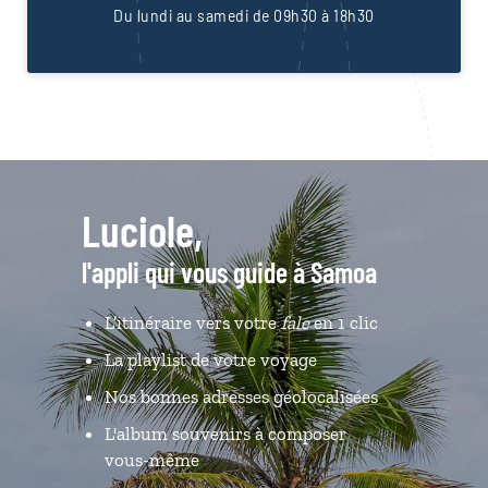
Du lundi au samedi de 09h30 à 18h30
Luciole,
l'appli qui vous guide à Samoa
L’itinéraire vers votre
fale
en 1 clic
La playlist de votre voyage
Nos bonnes adresses géolocalisées
L'album souvenirs à composer
vous-même