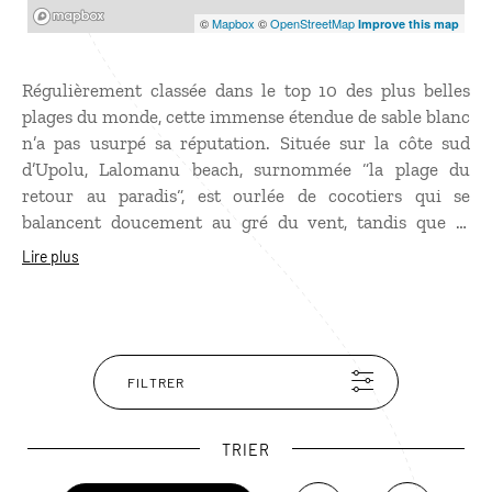
Mapbox
©
Mapbox
©
OpenStreetMap
Improve this map
Régulièrement classée dans le top 10 des plus belles
plages du monde, cette immense étendue de sable blanc
n’a pas usurpé sa réputation. Située sur la côte sud
d’Upolu, Lalomanu beach, surnommée “la plage du
retour au paradis“, est ourlée de cocotiers qui se
balancent doucement au gré du vent, tandis que le
lagon, d’un bleu éblouissant, est un véritable aquarium
Lire plus
grandeur nature, paradis du snorkeling et de la plongée
car dans cette partie d’Upolu, les fonds marins sont
protégés.
FILTRER
TRIER