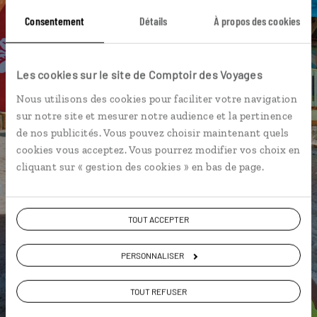
Aufaga - Upolu
Cape Mulinuu - Savaii
Consentement
Détails
À propos des cookies
Fagaloa Bay - Upolu
Aganoa black sand beach - Upolu
Faleaseela river walk - Upolu
Les cookies sur le site de Comptoir des Voyages
Fugalei Fresh Produce Market - Upolu
Nous utilisons des cookies pour faciliter votre navigation
sur notre site et mesurer notre audience et la pertinence
Lake Lanoto'o National Park - Upolu
de nos publicités. Vous pouvez choisir maintenant quels
cookies vous acceptez. Vous pourrez modifier vos choix en
Aganoa black sand beach - Upolu
cliquant sur « gestion des cookies » en bas de page.
TOUT ACCEPTER
Aurélie,
spécialiste Samoa
PERSONNALISER
Suivez vos envies et demandez conseils à nos
TOUT REFUSER
spécialistes