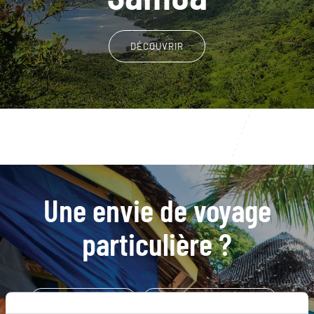
DÉCOUVRIR
Une envie de voyage
particulière ?
Afu Aua Falls - Savaii
Alofaaga blow holes - Savaii