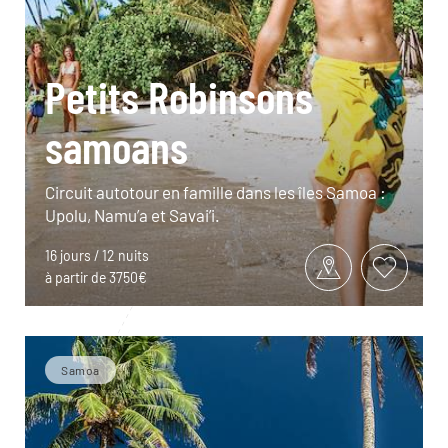
Petits Robinsons
samoans
Circuit autotour en famille dans les îles Samoa :
Upolu, Namu’a et Savai’i.
16 jours / 12 nuits
à partir de 3750€
Samoa