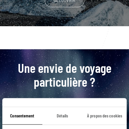
DÉCOUVRIR
Une envie de voyage
particulière ?
4x4
Blue Lagoon
Chute d'eau
Dyrholaey
Consentement
Détails
À propos des cookies
Eyjafjallajokull
4x4 Islande
Asbyrgi
Baleine
Borgarfjordur
Champ de lave