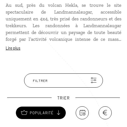
Au sud, près du volcan Hekla, se trouve le site
spectaculaire de Landmannalaugar, accessible
uniquement en 4x4, très prisé des randonneurs et des
trekkeurs. Les randonnées à Landmannalaugar
permettent de découvrir un paysage de toute beauté
forgé par l’activité volcanique intense de ce massif
rhyolitique sillonné par deux coulées d'obsidienne et
Lire plus
enveloppé de vapeurs sulfureuses. Le site est réputé
pour ses couleurs qui varient du noir au jaune pâle en
passant par l'ocre et le bleu, créant un univers onirique.
Au centre du massif, une rivière d’eau chaude
(avoisinant les 40 °C) vous attend pour un bain
FILTRER
relaxant.
TRIER
POPULARITÉ