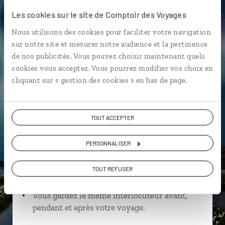
Les cookies sur le site de Comptoir des Voyages
Nous utilisons des cookies pour faciliter votre navigation
sur notre site et mesurer notre audience et la pertinence
Fabien,
de nos publicités. Vous pouvez choisir maintenant quels
spécialiste Islande
cookies vous acceptez. Vous pourrez modifier vos choix en
cliquant sur « gestion des cookies » en bas de page.
Suivez vos envies et demandez conseils à nos
spécialistes
TOUT ACCEPTER
Ils sauront organiser votre itinéraire au plus
près de vos envies et de la réalité du pays.
PERSONNALISER
Échangez en face à face ou depuis nos studios
connectés en agence, mais aussi par email ou
TOUT REFUSER
téléphone.
Vous gardez le même interlocuteur avant,
pendant et après votre voyage.