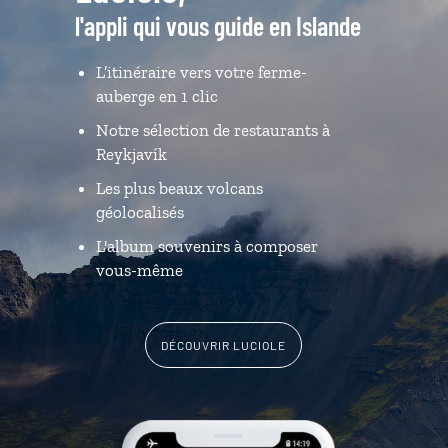
l'appli qui vous guide en Islande
L’itinéraire vers votre ferme-
auberge en 1 clic
Notre sélection de restaurants à
Reykjavík
Les plus beaux volcans
géolocalisés
L'album souvenirs à composer
vous-même
DÉCOUVRIR LUCIOLE