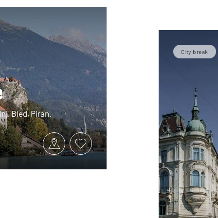
City break
e
nj, Bled, Piran.