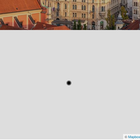
©
Mapbo