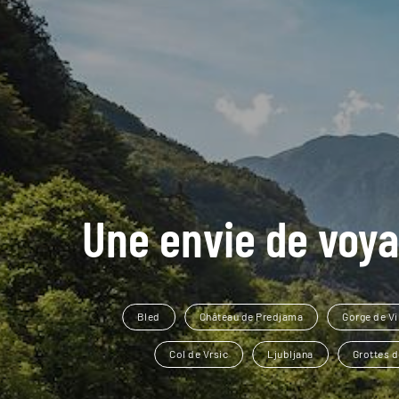
Une envie de voya
Bled
Château de Predjama
Gorge de Vi
Col de Vrsic
Ljubljana
Grottes 