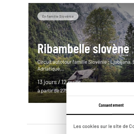
En famille Slovénie
Ribambelle slovène
Circuit autotour famille Slovénie : Ljubljana, 
Adriatique…
13 jours / 12 nuits
à partir de 2750€
Consentement
Les cookies sur le site de 