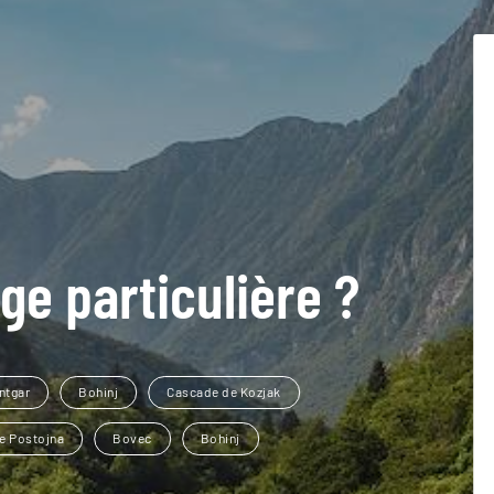
ge particulière ?
ntgar
Bohinj
Cascade de Kozjak
de Postojna
Bovec
Bohinj