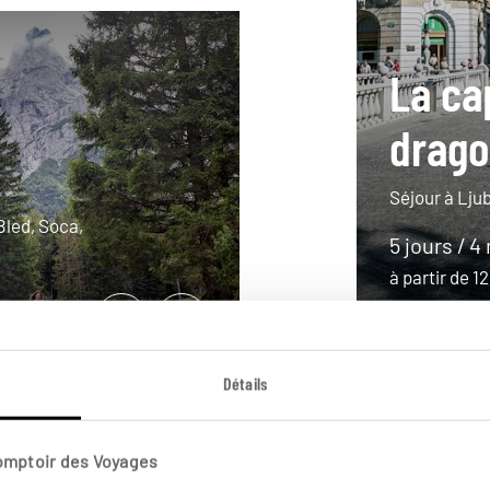
La ca
drago
Séjour à Ljub
Bled, Soca,
5 jours / 4
à partir de 
Détails
Comptoir des Voyages