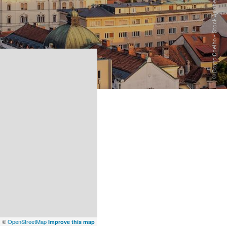
x
©
OpenStreetMap
Improve this map