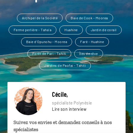
Archipel de la Société
Baie de Cook - Moorea
Ferme perlière - Taha'a
Huahine
Jardin de corail
Baie d'Opunohu - Moorea
Faré - Huahine
Forêt de Pari - Tahiti
Îles de rêve
Jardins de Paofai - Tahiti
Cécile,
spécialiste Polynésie
Lire son interview
Suivez vos envies et demandez conseils à nos
spécialistes