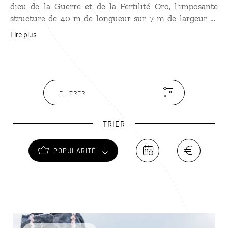
dieu de la Guerre et de la Fertilité Oro, l'imposante
structure de 40 m de longueur sur 7 m de largeur se
voit ornée d'un magnifique pétroglyphe en forme de
Lire plus
tortue. Outre le parcours de toute beauté, vous profitez
de panoramas exceptionnels sur l'île. Envoûtant…
FILTRER
TRIER
POPULARITÉ