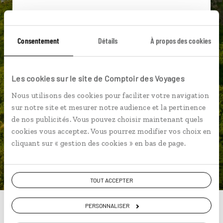
Ils sauront organiser votre itinéraire au plus
près de vos envies et de la réalité du pays.
Consentement
Détails
À propos des cookies
Échangez en face à face ou depuis nos studios
connectés en agence, mais aussi par email ou
téléphone.
Les cookies sur le site de Comptoir des Voyages
Vous gardez le même interlocuteur avant,
Nous utilisons des cookies pour faciliter votre navigation
pendant et après votre voyage.
sur notre site et mesurer notre audience et la pertinence
de nos publicités. Vous pouvez choisir maintenant quels
cookies vous acceptez. Vous pourrez modifier vos choix en
cliquant sur « gestion des cookies » en bas de page.
DEMANDER UN DEVIS
ou
TOUT ACCEPTER
Construisez votre voyage avec un spécialiste
Polynésie
PERSONNALISER
01 86 95 65 50