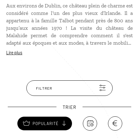
Aux environs de Dublin, ce château plein de charme est
considéré comme l’un des plus vieux d’Irlande. Il a
appartenu à la famille Talbot pendant près de 800 ans
jusqu’aux années 1970 ! La visite du château de
Malahide permet de comprendre comment il s'est
adapté aux époques et aux modes, à travers le mobilier
et les objets qui ont appartenu aux propriétaires. Les
Lire plus
salles à ne pas manquer sont l’Oak Room et le Grand
Hall. Si le temps est clément, faites une balade dans le
magnifique parc derrière le château et visitez le jardin
botanique, qui recèle des fleurs somptueuses.
FILTRER
TRIER
POPULARITÉ