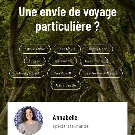
Une envie de voyage
particulière ?
Arthur's Seat
Ben Nevis
Black Head
Burren
Caernarfon
Beaumaris
Betws-y-Coed
Blair Atholl
Caerlaverock Castle
Cahir Castle
Annabelle,
spécialiste Irlande