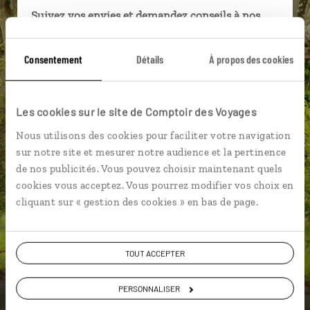
Suivez vos envies et demandez conseils à nos
spécialistes
Consentement
Détails
À propos des cookies
Ils sauront organiser votre itinéraire au plus
près de vos envies et de la réalité du pays.
Échangez en face à face ou depuis nos studios
Les cookies sur le site de Comptoir des Voyages
connectés en agence, mais aussi par email ou
téléphone.
Nous utilisons des cookies pour faciliter votre navigation
sur notre site et mesurer notre audience et la pertinence
Vous gardez le même interlocuteur avant,
de nos publicités. Vous pouvez choisir maintenant quels
pendant et après votre voyage.
cookies vous acceptez. Vous pourrez modifier vos choix en
cliquant sur « gestion des cookies » en bas de page.
DEMANDER UN DEVIS
TOUT ACCEPTER
ou
PERSONNALISER
Construisez votre voyage avec un spécialiste Irlande