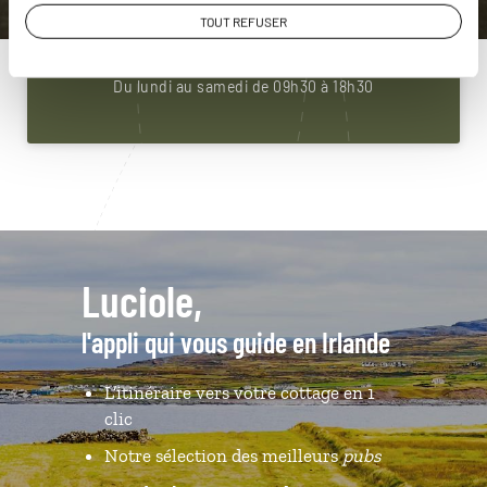
01 85 08 22 95
TOUT REFUSER
Du lundi au samedi de 09h30 à 18h30
Luciole,
l'appli qui vous guide en Irlande
L’itinéraire vers votre cottage en 1
clic
Notre sélection des meilleurs
pubs