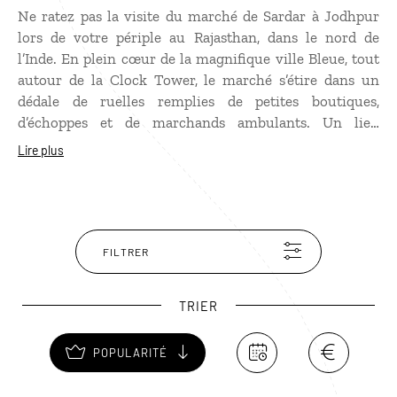
Ne ratez pas la visite du marché de Sardar à Jodhpur
lors de votre périple au Rajasthan, dans le nord de
l’Inde. En plein cœur de la magnifique ville Bleue, tout
autour de la Clock Tower, le marché s’étire dans un
dédale de ruelles remplies de petites boutiques,
d’échoppes et de marchands ambulants. Un lieu
bouillonnant où s’entremêlent les parfums et les
Lire plus
couleurs des épices, des légumes, des étoffes. C’est
l’endroit idéal pour trouver des objets issus de
l’artisanat local et s’immerger dans la culture indienne.
FILTRER
TRIER
POPULARITÉ