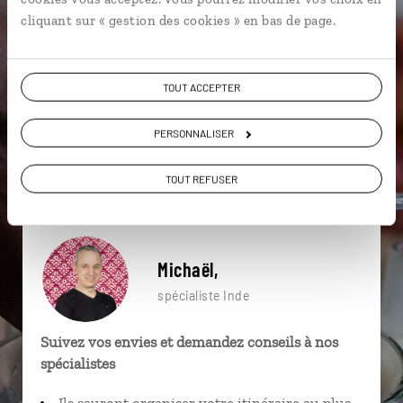
particulière ?
cliquant sur « gestion des cookies » en bas de page.
TOUT ACCEPTER
Agra
Bundi
Delhi
Barli
Deogarh
PERSONNALISER
Fatehpur Sikri
Bikaner
Chittorgarh
Désert du Thar
Bishnoïs
TOUT REFUSER
Michaël,
spécialiste Inde
Suivez vos envies et demandez conseils à nos
spécialistes
Ils sauront organiser votre itinéraire au plus