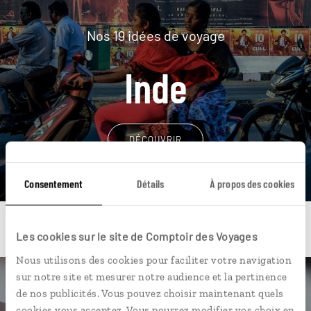
Nos 19 idées de voyage
Inde
DÉCOUVRIR
Consentement
Détails
À propos des cookies
Les cookies sur le site de Comptoir des Voyages
Nous utilisons des cookies pour faciliter votre navigation
sur notre site et mesurer notre audience et la pertinence
Une envie de voyage
de nos publicités. Vous pouvez choisir maintenant quels
cookies vous acceptez. Vous pourrez modifier vos choix en