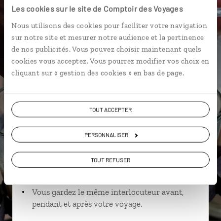
Les cookies sur le site de Comptoir des Voyages
Nous utilisons des cookies pour faciliter votre navigation
sur notre site et mesurer notre audience et la pertinence
Aurélie,
de nos publicités. Vous pouvez choisir maintenant quels
cookies vous acceptez. Vous pourrez modifier vos choix en
spécialiste Inde
cliquant sur « gestion des cookies » en bas de page.
Suivez vos envies et demandez conseils à nos
spécialistes
TOUT ACCEPTER
Ils sauront organiser votre itinéraire au plus
près de vos envies et de la réalité du pays.
PERSONNALISER
Échangez en face à face ou depuis nos studios
TOUT REFUSER
connectés en agence, mais aussi par email ou
téléphone.
Vous gardez le même interlocuteur avant,
pendant et après votre voyage.