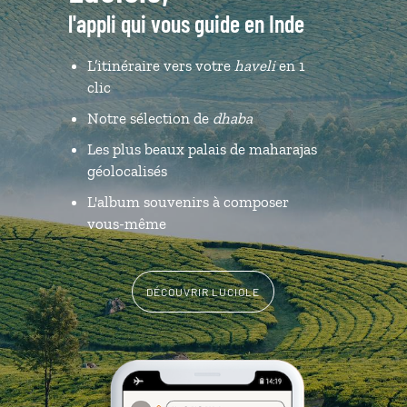
l'appli qui vous guide en Inde
L’itinéraire vers votre
haveli
en 1
clic
Notre sélection de
dhaba
Les plus beaux palais de maharajas
géolocalisés
L'album souvenirs à composer
vous-même
DÉCOUVRIR LUCIOLE