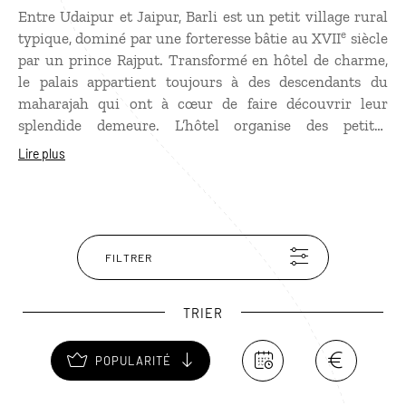
Entre Udaipur et Jaipur, Barli est un petit village rural
e
typique, dominé par une forteresse bâtie au XVII
siècle
par un prince Rajput. Transformé en hôtel de charme,
le palais appartient toujours à des descendants du
maharajah qui ont à cœur de faire découvrir leur
splendide demeure. L’hôtel organise des petites
excursions dans le village à la rencontre des habitants
Lire plus
très accueillants, habitués à faire découvrir aux
étrangers leur mode de vie simple.
FILTRER
TRIER
POPULARITÉ