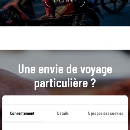
DÉCOUVRIR
Une envie de voyage
particulière ?
Agra
Bishnoïs
Deogarh
Fatehpur Sikri
Consentement
Détails
À propos des cookies
Fort Mehrangarh
Barli
Delhi
Hindouisme
Jodhpur
Barli