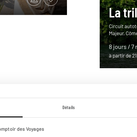
La tri
Circuit autot
Majeur, Côme
8 jours / 7 
à partir de 
Détails
Comptoir des Voyages