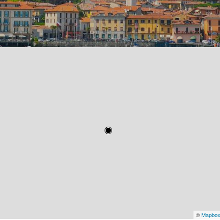
©
Mapbo