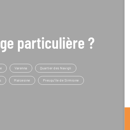
ge particulière ?
e
Varenna
Quartier des Navigli
s
Malcesine
Presqu'île de Sirmione