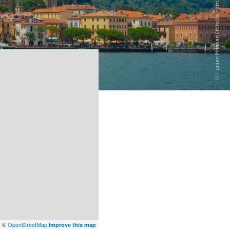
x
©
OpenStreetMap
Improve this map