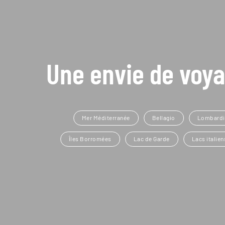
Une envie de voya
Mer Méditerranée
Bellagio
Lombardi
Îles Borromées
Lac de Garde
Lacs italien