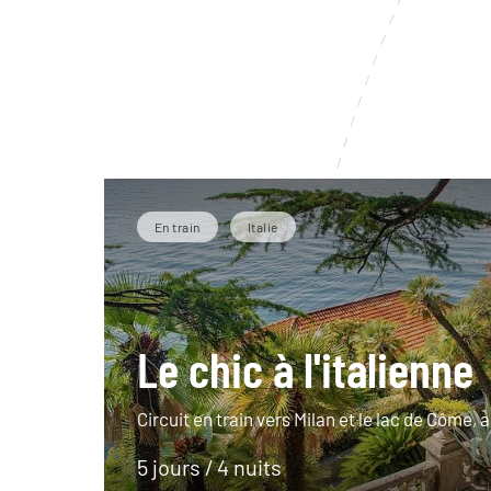
En train
Italie
Le chic à l'italienne
Circuit en train vers Milan et le lac de Côme, au
5 jours / 4 nuits