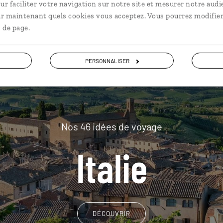
plus loin
ur faciliter votre navigation sur notre site et mesurer notre audi
ir maintenant quels cookies vous acceptez. Vous pourrez modifier
 de page.
PERSONNALISER
Nos 46 idées de voyage
Italie
DÉCOUVRIR