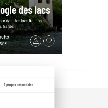
logie des lacs
our dans les lacs italiens :
, Garde.
nuits
2150€
À propos des cookies