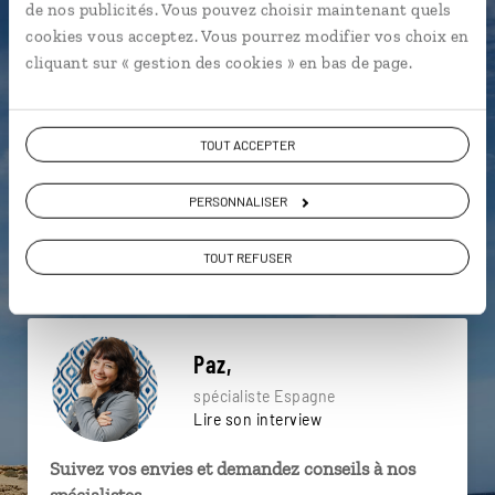
de nos publicités. Vous pouvez choisir maintenant quels
particulière ?
cookies vous acceptez. Vous pourrez modifier vos choix en
cliquant sur « gestion des cookies » en bas de page.
La Giralda
Río Guadalquivir
Flamenco
TOUT ACCEPTER
Alhambra
Baeza
Cordoue
PERSONNALISER
Arcos de la Frontera
Costa del Sol
Grenade
Palais de l'Alcazar
TOUT REFUSER
Paz,
spécialiste Espagne
Lire son interview
Suivez vos envies et demandez conseils à nos
spécialistes