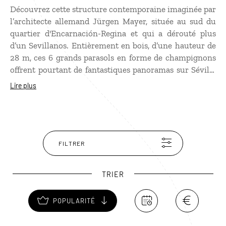
Découvrez cette structure contemporaine imaginée par
l’architecte allemand Jürgen Mayer, située au sud du
quartier d'Encarnación-Regina et qui a dérouté plus
d’un Sevillanos. Entièrement en bois, d’une hauteur de
28 m, ces 6 grands parasols en forme de champignons
offrent pourtant de fantastiques panoramas sur Séville
du haut de la passerelle qui les relient les uns aux
Lire plus
autres (le coucher du soleil est splendide). Au sous-sol,
on trouve l'Antiquarium, un musée archéologique
abritant des vestiges de l'époque romaine, découverts
sur le site pendant les travaux.
FILTRER
TRIER
POPULARITÉ