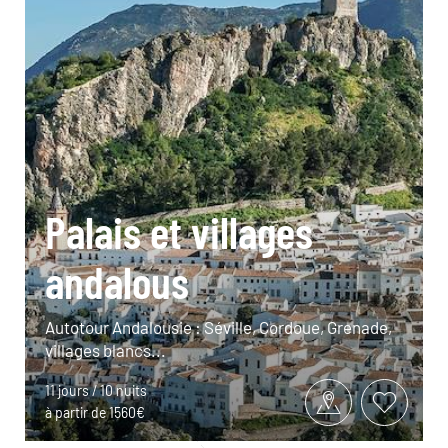
Palais et villages
andalous
Autotour Andalousie : Séville, Cordoue, Grenade,
villages blancs...
11 jours / 10 nuits
à partir de 1560€