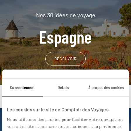
Nos 30 idées de voyage
Espagne
DÉCOUVRIR
Consentement
Détails
À propos des cookies
Les cookies sur le site de Comptoir des Voyages
Nous utilisons des cookies pour faciliter votre navigation
Une envie de voyage
sur notre site et mesurer notre audience et la pertinence