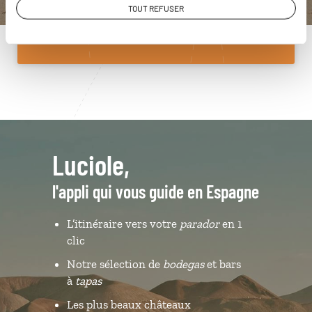
TOUT REFUSER
Du lundi au samedi de 09h30 à 18h30
Luciole,
l'appli qui vous guide en Espagne
L’itinéraire vers votre
parador
en 1
clic
Notre sélection de
bodegas
et bars
à
tapas
Les plus beaux châteaux