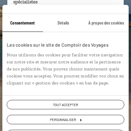
spécialistes
Ils sauront organiser votre itinéraire au plus
près de vos envies et de la réalité du pays.
Consentement
Détails
À propos des cookies
Échangez en face à face ou depuis nos studios
connectés en agence, mais aussi par email ou
Les cookies sur le site de Comptoir des Voyages
téléphone.
Nous utilisons des cookies pour faciliter votre navigation
Vous gardez le même interlocuteur avant,
sur notre site et mesurer notre audience et la pertinence
pendant et après votre voyage.
de nos publicités. Vous pouvez choisir maintenant quels
cookies vous acceptez. Vous pourrez modifier vos choix en
cliquant sur « gestion des cookies » en bas de page.
DEMANDER UN DEVIS
TOUT ACCEPTER
ou
Construisez votre voyage avec un spécialiste Espagne
PERSONNALISER
01 85 08 10 48