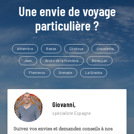
Une envie de voyage
particulière ?
Alhambra
Baeza
Cordoue
Grazalema
Jaen
Arcos de la Frontera
Benaojan
Flamenco
Grenade
La Giralda
Giovanni,
spécialiste Espagne
Suivez vos envies et demandez conseils à nos