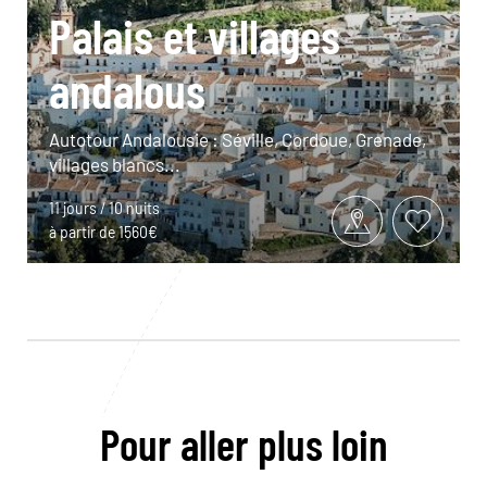
Palais et villages
andalous
Autotour Andalousie : Séville, Cordoue, Grenade,
villages blancs...
11 jours / 10 nuits
à partir de 1560€
Pour aller plus loin