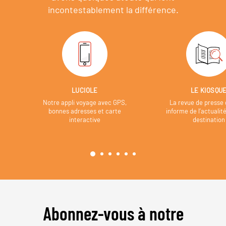
incontestablement la différence.
LUCIOLE
LE KIOSQU
Notre appli voyage avec GPS,
La revue de presse 
bonnes adresses et carte
informe de l’actualit
interactive
destination
Abonnez-vous à notre