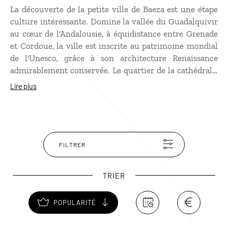
La découverte de la petite ville de Baeza est une étape
culture intéressante. Domine la vallée du Guadalquivir
au cœur de l'Andalousie, à équidistance entre Grenade
et Cordoue, la ville est inscrite au patrimoine mondial
de l'Unesco, grâce à son architecture Renaissance
admirablement conservée. Le quartier de la cathédrale,
construite sur une ancienne mosquée, abrite quelques-
Lire plus
uns des plus beaux monuments de la ville. La place de
Santa María conserve des éléments gothiques comme
la porte de la Lune (Puerta de la Luna) du XIIe siècle, et
mudéjares comme les arcs lancéolés des chapelles. À
voir également, le palais de Jabalquinto, dont la façade
FILTRER
est ornée d'une riche décoration isabéline ((gothique
flamboyant avec ornements italianisants). La tradition
TRIER
culinaire est elle aussi respectée de longue date à Baeza,
avec sa spécialité de morue farinée revenue avec des
POPULARITÉ
oignons et des tomates, accompagnée de pignons, de
poivrons morrón (piments) et de petits pois.