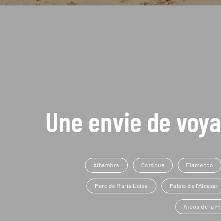
Une envie de voya
Alhambra
Cordoue
Flamenco
Parc de Maria Luisa
Palais de l'Alcazar
Arcos de la F