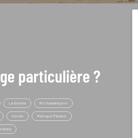
ge particulière ?
La Giralda
Río Guadalquivir
Seville
Metropol Parasol
rontera