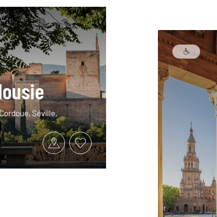
lousie
Cordoue, Séville.