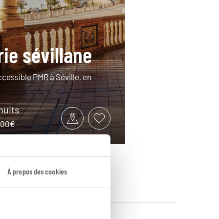
rie sévillane
essible PMR à Séville, en
 nuits
1000€
À propos des cookies