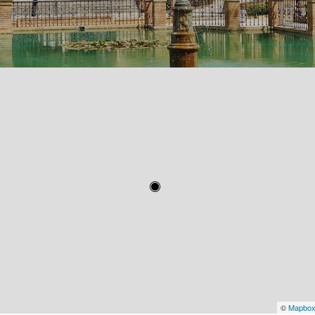
©
Mapbo