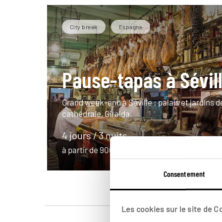
City break
Espagne
Pause-tapas à Sévil
Grand week-end à Séville : palais et jardins de
cathédrale, Giralda.
4 jours / 3 nuits
à partir de 900€
Consentement
Les cookies sur le site de 