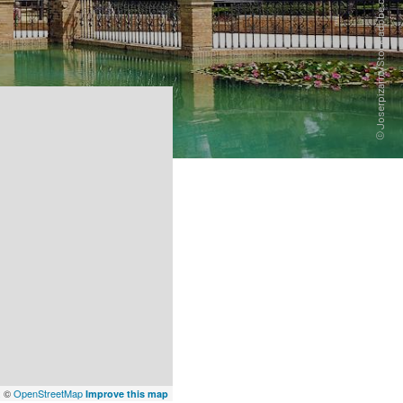
x
©
OpenStreetMap
Improve this map