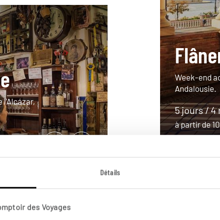
Flâne
le
Week-end acc
Andalousie.
 l’Alcázar,
5 jours / 4
à partir de 
Détails
Comptoir des Voyages