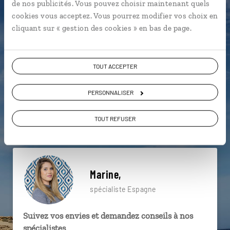
de nos publicités. Vous pouvez choisir maintenant quels
particulière ?
cookies vous acceptez. Vous pourrez modifier vos choix en
cliquant sur « gestion des cookies » en bas de page.
Albufeira
Almancil
Castro Marim
TOUT ACCEPTER
Barcelone
Chefchaouen
Flamenco
PERSONNALISER
La Giralda
Río Guadalquivir
Parc de Maria Luisa
TOUT REFUSER
Algarve
Marine,
spécialiste Espagne
Suivez vos envies et demandez conseils à nos
spécialistes