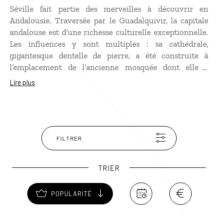
Séville fait partie des merveilles à découvrir en
Andalousie. Traversée par le Guadalquivir, la capitale
andalouse est d’une richesse culturelle exceptionnelle.
Les influences y sont multiples : sa cathédrale,
gigantesque dentelle de pierre, a été construite à
l’emplacement de l’ancienne mosquée dont elle a
conservé le minaret, la fameuse Giralda. Décor des
Lire plus
Mille et Une Nuits, l’Alcazar est un lieu hors du temps
où se succèdent de splendides palais, mélange de style
mauresque, gothique et baroque. Mais Séville est aussi
et surtout une ville festive où les bars à tapas invitent à
la fête au détour des ruelles du vieux quartier de Santa
FILTRER
Cruz.
TRIER
POPULARITÉ