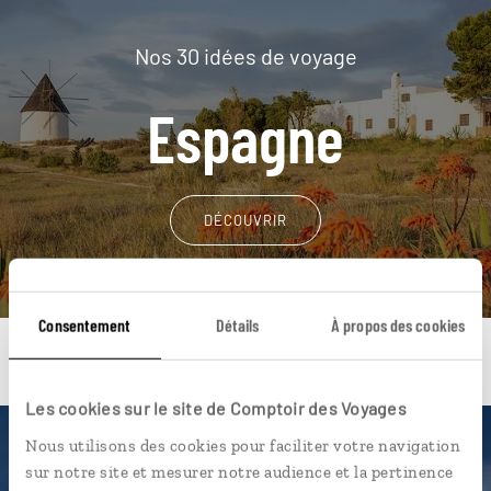
Nos 30 idées de voyage
Espagne
DÉCOUVRIR
Consentement
Détails
À propos des cookies
Les cookies sur le site de Comptoir des Voyages
Nous utilisons des cookies pour faciliter votre navigation
Une envie de voyage
sur notre site et mesurer notre audience et la pertinence