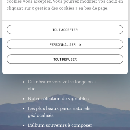
cookies vous acceptez. Vous pourrez modifier vos choix en
cliquant sur « gestion des cookies » en bas de page.
TOUT ACCEPTER
PERSONNALISER
Luciole,
TOUT REFUSER
l'appli qui vous guide au Chili
L’itinéraire vers votre lodge en 1
clic
Notre sélection de vignobles
Les plus beaux parcs naturels
géolocalisés
L'album souvenirs à composer