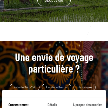
DÉCOUVRIR
Une envie de voyage
particulière ?
Asie du Sud-Est
Îles de la Sonde
Menjangan
Munduk
Pemuteran
Banyuwangi
Consentement
Détails
À propos des cookies
Lac Bratan
Mont Batur
Mont Kawah ljen