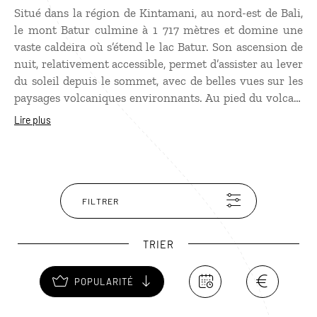
Situé dans la région de Kintamani, au nord-est de Bali,
le mont Batur culmine à 1 717 mètres et domine une
vaste caldeira où s’étend le lac Batur. Son ascension de
nuit, relativement accessible, permet d’assister au lever
du soleil depuis le sommet, avec de belles vues sur les
paysages volcaniques environnants. Au pied du volcan,
plusieurs sources d’eau chaude naturelles offrent une
Lire plus
halte reposante après la randonnée. Plus au sud, les
rizières de Jatiluwih, inscrites au patrimoine mondial
de l’Unesco, invitent à poursuivre la découverte de l’île
dans un décor totalement différent.
FILTRER
TRIER
POPULARITÉ