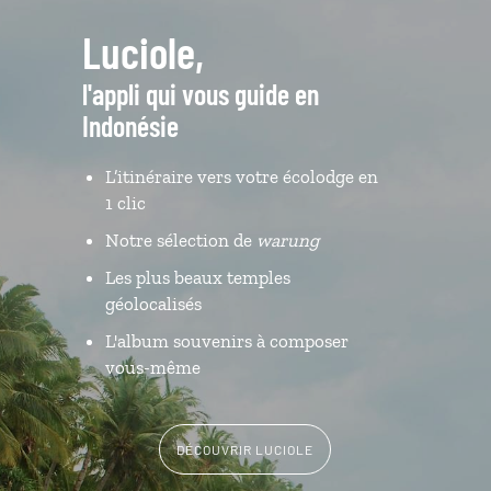
Luciole,
l'appli qui vous guide en
Indonésie
L’itinéraire vers votre écolodge en
1 clic
Notre sélection de
warung
Les plus beaux temples
géolocalisés
L'album souvenirs à composer
vous-même
DÉCOUVRIR LUCIOLE