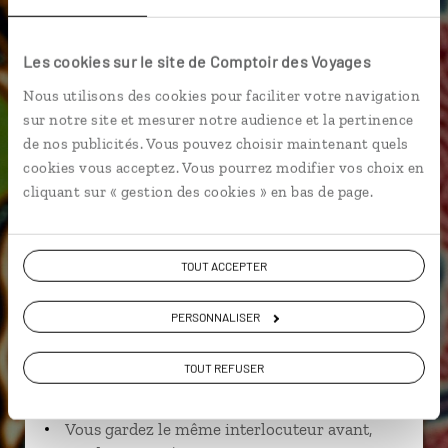
Denpasar
Les cookies sur le site de Comptoir des Voyages
Nous utilisons des cookies pour faciliter votre navigation
sur notre site et mesurer notre audience et la pertinence
Michaël,
de nos publicités. Vous pouvez choisir maintenant quels
cookies vous acceptez. Vous pourrez modifier vos choix en
spécialiste Indonésie
cliquant sur « gestion des cookies » en bas de page.
Suivez vos envies et demandez conseils à nos
spécialistes
TOUT ACCEPTER
Ils sauront organiser votre itinéraire au plus
près de vos envies et de la réalité du pays.
PERSONNALISER
Échangez en face à face ou depuis nos studios
connectés en agence, mais aussi par email ou
TOUT REFUSER
téléphone.
Vous gardez le même interlocuteur avant,